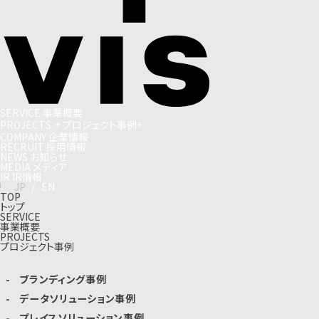
S
E
R
V
I
C
E
事
業
概
要
P
R
O
J
E
C
T
S
+
プ
ロ
ジ
ェ
ク
ト
事
例
+
C
O
M
P
A
N
Y
企
業
情
報
R
E
C
R
U
I
T
採
用
情
報
N
E
W
S
お
知
ら
せ
M
E
D
I
A
メ
デ
ィ
ア
I
R
I
R
情
報
J
P
/
E
N
TOP
トップ
SERVICE
事業概要
PROJECTS
プロジェクト事例
ブランディング事例
データソリューション事例
プレイスソリューション事例