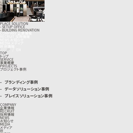
PLACE SOLUTION
- SETUP OFFICE
- BUILDING RENOVATION
C
O
M
P
A
N
Y
企
業
情
報
R
E
C
R
U
I
T
採
用
情
報
N
E
W
S
お
知
ら
せ
M
E
D
I
A
メ
デ
ィ
ア
I
R
I
R
情
報
J
P
/
E
N
TOP
トップ
SERVICE
事業概要
PROJECTS
プロジェクト事例
ブランディング事例
データソリューション事例
プレイスソリューション事例
COMPANY
企業情報
RECRUIT
採用情報
NEWS
お知らせ
MEDIA
メディア
IR