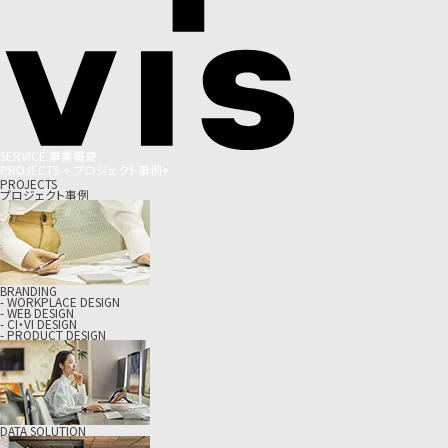
S
E
R
V
I
C
E
事
業
概
要
P
R
O
J
E
C
T
S
+
プ
ロ
ジ
ェ
ク
ト
事
例
+
PROJECTS
プロジェクト事例
BRANDING
- WORKPLACE DESIGN
- WEB DESIGN
- CI・VI DESIGN
- PRODUCT DESIGN
DATA SOLUTION