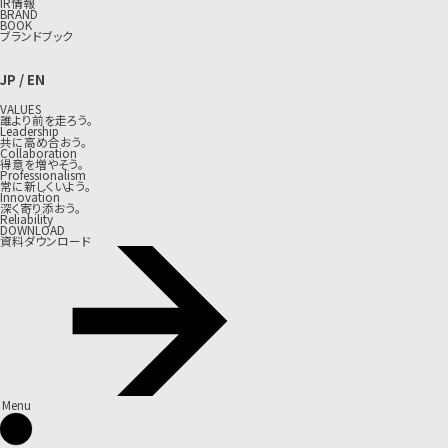
IR情報
BRAND
BOOK
ブランドブック
JP
/
EN
VALUES
誰より前を走ろう。
Leadership
共に高め合おう。
Collaboration
得意を増やそう。
Professionalism
常に新しくいよう。
Innovation
深く寄り添おう。
Reliability
DOWNLOAD
資料ダウンロード
Menu