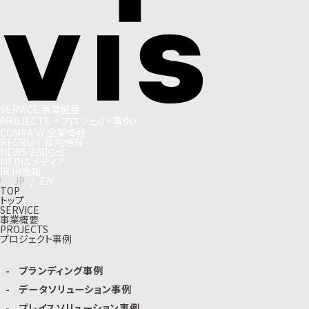
S
E
R
V
I
C
E
事
業
概
要
P
R
O
J
E
C
T
S
+
プ
ロ
ジ
ェ
ク
ト
事
例
+
C
O
M
P
A
N
Y
企
業
情
報
R
E
C
R
U
I
T
採
用
情
報
N
E
W
S
お
知
ら
せ
M
E
D
I
A
メ
デ
ィ
ア
I
R
I
R
情
報
J
P
/
E
N
TOP
トップ
SERVICE
事業概要
PROJECTS
プロジェクト事例
ブランディング事例
データソリューション事例
プレイスソリューション事例