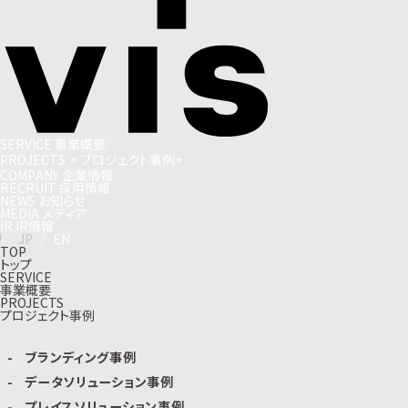
S
E
R
V
I
C
E
事
業
概
要
P
R
O
J
E
C
T
S
+
プ
ロ
ジ
ェ
ク
ト
事
例
+
C
O
M
P
A
N
Y
企
業
情
報
R
E
C
R
U
I
T
採
用
情
報
N
E
W
S
お
知
ら
せ
M
E
D
I
A
メ
デ
ィ
ア
I
R
I
R
情
報
J
P
/
E
N
TOP
トップ
SERVICE
事業概要
PROJECTS
プロジェクト事例
ブランディング事例
データソリューション事例
プレイスソリューション事例