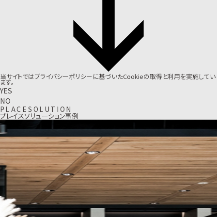
当サイトでは
プライバシーポリシー
に基づいたCookieの取得と利用を実施してい
ます。
YES
NO
P
L
A
C
E
S
O
L
U
T
I
O
N
プレイスソリューション事例