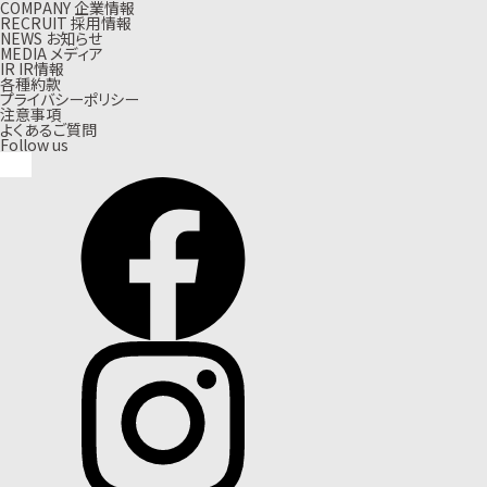
C
O
M
P
A
N
Y
企
業
情
報
R
E
C
R
U
I
T
採
用
情
報
N
E
W
S
お
知
ら
せ
M
E
D
I
A
メ
デ
ィ
ア
I
R
I
R
情
報
各種約款
プライバシーポリシー
注意事項
よくあるご質問
Follow us