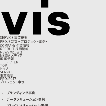
S
E
R
V
I
C
E
事
業
概
要
P
R
O
J
E
C
T
S
+
プ
ロ
ジ
ェ
ク
ト
事
例
+
C
O
M
P
A
N
Y
企
業
情
報
R
E
C
R
U
I
T
採
用
情
報
N
E
W
S
お
知
ら
せ
M
E
D
I
A
メ
デ
ィ
ア
I
R
I
R
情
報
J
P
/
E
N
TOP
トップ
SERVICE
事業概要
PROJECTS
プロジェクト事例
ブランディング事例
データソリューション事例
プレイスソリューション事例