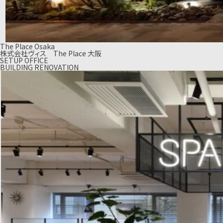
The Place Osaka
株式会社ヴィス The Place 大阪
SETUP OFFICE
BUILDING RENOVATION