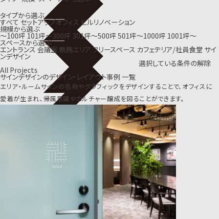
タイプから選ぶ
すべて
セットアップオフィス
ビルリノベーション
規模から選ぶ
〜100坪
101坪〜300坪
301坪〜500坪
501坪〜1000坪
1001坪〜
スペースから選ぶ
エントランス
会議室
執務エリア
フリースペース
カフェテリア/社員食堂
サイ
ンデザイン
選択している条件の解除
All Projects
サインデザインのデザイン・レイアウト事例 一覧
エリア・ルームサインの名称やグラフィックをデザインすることで、
オフィスに
愛着が生まれ、帰属意識やカルチャー醸成を図ることができます。