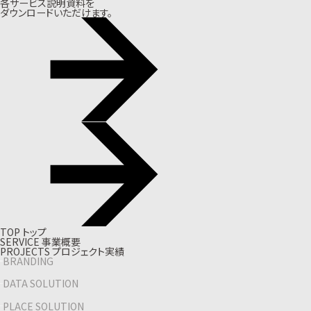
各サービス説明資料を
ダウンロードいただけます。
T
O
P
ト
ッ
プ
S
E
R
V
I
C
E
事
業
概
要
P
R
O
J
E
C
T
S
プ
ロ
ジ
ェ
ク
ト
実
績
BRANDING
DATA SOLUTION
PLACE SOLUTION