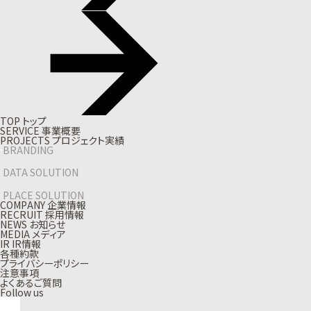
T
O
P
ト
ッ
プ
S
E
R
V
I
C
E
事
業
概
要
P
R
O
J
E
C
T
S
プ
ロ
ジ
ェ
ク
ト
実
績
BRANDING
DATA SOLUTION
PLACE SOLUTION
C
O
M
P
A
N
Y
企
業
情
報
R
E
C
R
U
I
T
採
用
情
報
N
E
W
S
お
知
ら
せ
M
E
D
I
A
メ
デ
ィ
ア
I
R
I
R
情
報
各種約款
プライバシーポリシー
注意事項
よくあるご質問
Follow us