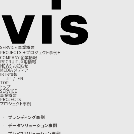
S
E
R
V
I
C
E
事
業
概
要
P
R
O
J
E
C
T
S
+
プ
ロ
ジ
ェ
ク
ト
事
例
+
C
O
M
P
A
N
Y
企
業
情
報
R
E
C
R
U
I
T
採
用
情
報
N
E
W
S
お
知
ら
せ
M
E
D
I
A
メ
デ
ィ
ア
I
R
I
R
情
報
J
P
/
E
N
TOP
トップ
SERVICE
事業概要
PROJECTS
プロジェクト事例
ブランディング事例
データソリューション事例
プレイスソリューション事例