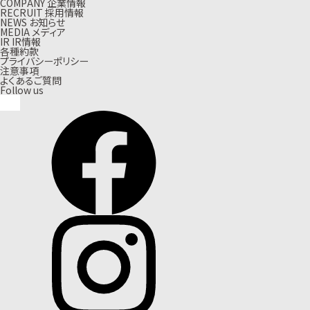
C
O
M
P
A
N
Y
企
業
情
報
R
E
C
R
U
I
T
採
用
情
報
N
E
W
S
お
知
ら
せ
M
E
D
I
A
メ
デ
ィ
ア
I
R
I
R
情
報
各種約款
プライバシーポリシー
注意事項
よくあるご質問
Follow us