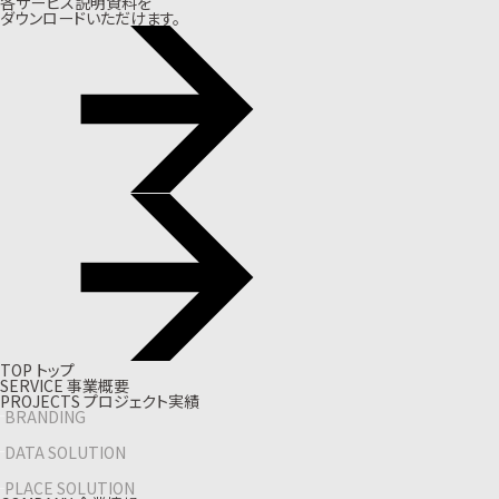
各サービス説明資料を
ダウンロードいただけます。
T
O
P
ト
ッ
プ
S
E
R
V
I
C
E
事
業
概
要
P
R
O
J
E
C
T
S
プ
ロ
ジ
ェ
ク
ト
実
績
BRANDING
DATA SOLUTION
PLACE SOLUTION