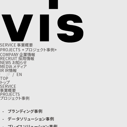
S
E
R
V
I
C
E
事
業
概
要
P
R
O
J
E
C
T
S
+
プ
ロ
ジ
ェ
ク
ト
事
例
+
C
O
M
P
A
N
Y
企
業
情
報
R
E
C
R
U
I
T
採
用
情
報
N
E
W
S
お
知
ら
せ
M
E
D
I
A
メ
デ
ィ
ア
I
R
I
R
情
報
J
P
/
E
N
TOP
トップ
SERVICE
事業概要
PROJECTS
プロジェクト事例
ブランディング事例
データソリューション事例
プレイスソリューション事例