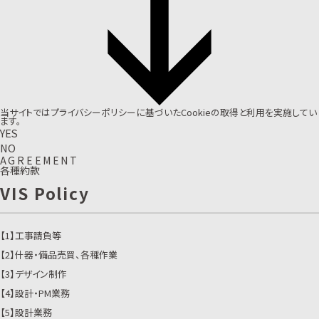
当サイトでは
プライバシーポリシー
に基づいたCookieの取得と利用を実施してい
ます。
YES
NO
A
G
R
E
E
M
E
N
T
各種約款
VIS Policy
【1】
工事請負等
【2】
什器・備品売買、各種作業
【3】
デザイン制作
【4】
設計・PM業務
【5】
設計業務