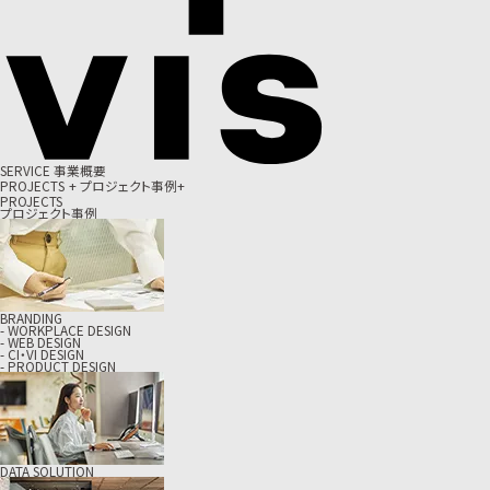
S
E
R
V
I
C
E
事
業
概
要
P
R
O
J
E
C
T
S
+
プ
ロ
ジ
ェ
ク
ト
事
例
+
PROJECTS
プロジェクト事例
BRANDING
- WORKPLACE DESIGN
- WEB DESIGN
- CI・VI DESIGN
- PRODUCT DESIGN
DATA SOLUTION