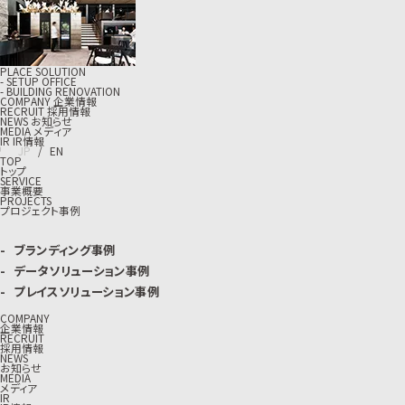
PLACE SOLUTION
- SETUP OFFICE
- BUILDING RENOVATION
C
O
M
P
A
N
Y
企
業
情
報
R
E
C
R
U
I
T
採
用
情
報
N
E
W
S
お
知
ら
せ
M
E
D
I
A
メ
デ
ィ
ア
I
R
I
R
情
報
J
P
/
E
N
TOP
トップ
SERVICE
事業概要
PROJECTS
プロジェクト事例
ブランディング事例
データソリューション事例
プレイスソリューション事例
COMPANY
企業情報
RECRUIT
採用情報
NEWS
お知らせ
MEDIA
メディア
IR