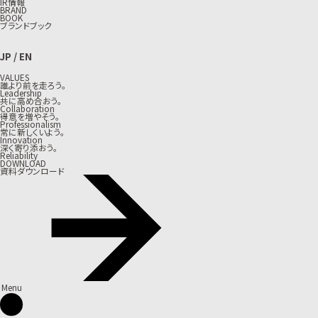
IR情報
BRAND
BOOK
ブランドブック
JP
/
EN
VALUES
誰より前を走ろう。
Leadership
共に高め合おう。
Collaboration
得意を増やそう。
Professionalism
常に新しくいよう。
Innovation
深く寄り添おう。
Reliability
DOWNLOAD
資料ダウンロード
Menu