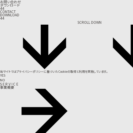
お問い合わせ
ダウンロード
44
CONTACT
DOWNLOAD
44
SCROLL DOWN
当サイトでは
プライバシーポリシー
に基づいたCookieの取得と利用を実施しています。
YES
NO
S
E
R
V
I
C
E
事業概要