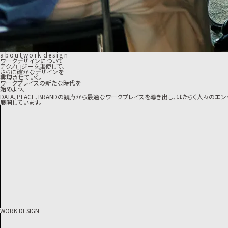
a
b
o
u
t
w
o
r
k
d
e
s
i
g
n
ワークデザインについて
テクノロジーを駆使して、
さらに確かなデザインを
実現させていく。
ワークプレイスの新たな時代を
始めよう。
DATA、PLACE、BRANDの観点から最適なワークプレイスを導き出し、はたらく人
展開しています。
WORK DESIGN