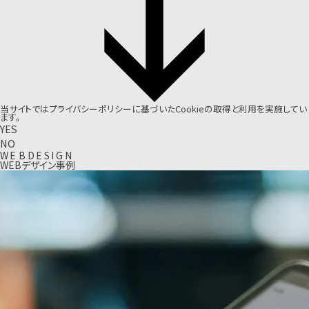
当サイトでは
プライバシーポリシー
に基づいたCookieの取得と利用を実施してい
ます。
YES
NO
W
E
B
D
E
S
I
G
N
WEBデザイン事例