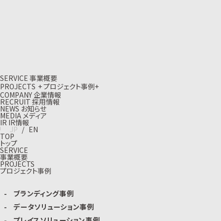
S
E
R
V
I
C
E
事
業
概
要
P
R
O
J
E
C
T
S
+
プ
ロ
ジ
ェ
ク
ト
事
例
+
C
O
M
P
A
N
Y
企
業
情
報
R
E
C
R
U
I
T
採
用
情
報
N
E
W
S
お
知
ら
せ
M
E
D
I
A
メ
デ
ィ
ア
I
R
I
R
情
報
J
P
/
E
N
TOP
トップ
SERVICE
事業概要
PROJECTS
プロジェクト事例
ブランディング事例
データソリューション事例
プレイスソリューション事例