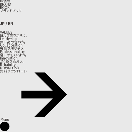
IR情報
BRAND
BOOK
ブランドブック
JP
/
EN
VALUES
誰より前を走ろう。
Leadership
共に高め合おう。
Collaboration
得意を増やそう。
Professionalism
常に新しくいよう。
Innovation
深く寄り添おう。
Reliability
DOWNLOAD
資料ダウンロード
Menu