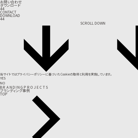
お問い合わせ
ダウンロード
44
CONTACT
DOWNLOAD
44
SCROLL DOWN
当サイトでは
プライバシーポリシー
に基づいたCookieの取得と利用を実施しています。
YES
NO
B
R
A
N
D
I
N
G
P
R
O
J
E
C
T
S
ブランディング事例
TOP