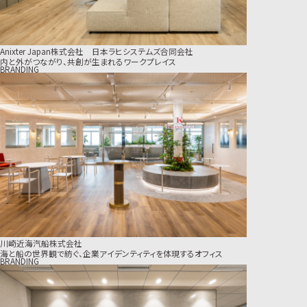
Anixter Japan株式会社 日本ラヒシステムズ合同会社
内と外がつながり、共創が生まれるワークプレイス
BRANDING
川崎近海汽船株式会社
海と船の世界観で紡ぐ、企業アイデンティティを体現するオフィス
BRANDING