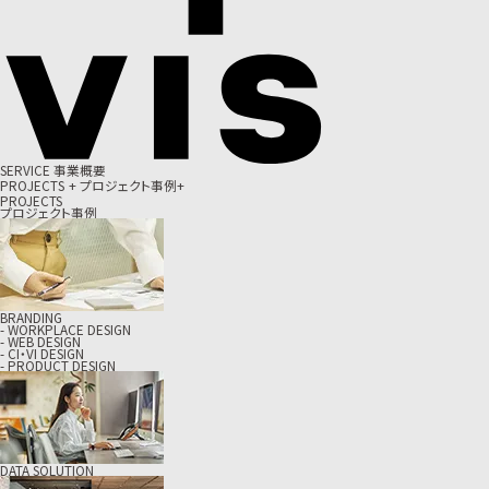
S
E
R
V
I
C
E
事
業
概
要
P
R
O
J
E
C
T
S
+
プ
ロ
ジ
ェ
ク
ト
事
例
+
PROJECTS
プロジェクト事例
BRANDING
- WORKPLACE DESIGN
- WEB DESIGN
- CI・VI DESIGN
- PRODUCT DESIGN
DATA SOLUTION