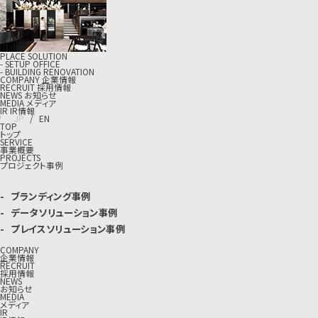
PLACE SOLUTION
- SETUP OFFICE
- BUILDING RENOVATION
C
O
M
P
A
N
Y
企
業
情
報
R
E
C
R
U
I
T
採
用
情
報
N
E
W
S
お
知
ら
せ
M
E
D
I
A
メ
デ
ィ
ア
I
R
I
R
情
報
J
P
/
E
N
TOP
トップ
SERVICE
事業概要
PROJECTS
プロジェクト事例
ブランディング事例
データソリューション事例
プレイスソリューション事例
COMPANY
企業情報
RECRUIT
採用情報
NEWS
お知らせ
MEDIA
メディア
IR