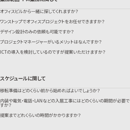
提案もさせていただきます。
こちらからお気軽にお問い合わせください。
オフィスビルから一緒に探してくれますか？
ワンストップでオフィスプロジェクトをお任せできますか？
当社が提携している不動産仲介会社が多数ございます。最新の情報だけで
なく、工事費用のシミュレーションや設備グレードの検討、レイアウトのテスト
フィットなど、設計のプロとしてアドバイスできますので、不動産仲介会社の
デザイン設計のみの依頼も可能ですか？
ワンストップでお任せください。オフィスプロジェクトは、会社ごとに異なる理
みと比べ、はたらき方にマッチしたご提案ができるのがメリットです。「WORK
想的なはたらき方をプランに落とし込み、使用開始日までにはたらく環境を
DESIGN PLATFORM」を使用し、社員の通勤距離やコストから最適な移転
用意しなければなりません。また、専門知識を要する分野が多く、内装工事
プロジェクトマネージャーがいるメリットはなんですか？
先を把握することも可能です。
可能です。当社は設計・施工を一貫して行うことが会社方針ではございます
をはじめ、インフラ、家具選定、引越などをプロジェクトに関わるすべてをマ
こちらからお気軽にお問い合わせください。
が、ビルによっては、工事区分において指定会社のみ施工が可能な物件もご
ネジメントするパートナーがいれば心強いです。ヴィスをご指名いただけれ
ざいます。その際はデザイン設計・プロジェクトマネジメントを担当し、スムー
ICTの導入を検討しているのですが提案いただけますか？
ば、多数のオフィス実績をもつノウハウで、責任を持って対応させていただき
オフィスプロジェクトは、一般的には経験することが多くありません。また、通
ズな進行およびコスト管理などをさせていただきます。
ます。
常業務と併せて行うため業務が多岐にわたります。ヴィスのプロジェクトマ
こちらからお気軽にお問い合わせください。
サイト内で事業概要の紹介をしております。
ネージャーは、プログラミング・スケジュール管理・レイアウトプランニング・
テレワークやオンライン会議が普及し、オフィスにICTツールを導入すること
レポーティング・コスト管理・工事管理・引越支援・移転後のオフィスアップデ
が一般的になりました。モニターやプロジェクターの設置、ケーブルレスな環
ートなど必要に応じてマネジメントしています。ご担当者様と二人三脚でオ
境構築、会議室予約システムや遠隔でのファイル共有の仕組みなど、業務効
フィスプロジェクトをスムーズに進行します。
率を向上させるためのICTツールが発展しています。ヴィスでは専門のコン
サイト内でプロジェクトメンバーの紹介をしております。
スケジュールに関して
サルタントをアサインし、ヒアリングから設計構築、施工、納品までをトータル
サポートさせていただきます。
こちらからお気軽にお問い合わせください。
移転準備はどのくらい前から始めればよいでしょうか？
内装や電気・電話・LANなどの入居工事にはどのくらいの期間が必要で
オフィスの規模や工事の内容によりますが、6か月で物件選定からレイアウ
ト・デザイン・オフィス移転までを実施しているケースが一般的です。当社で
すか？
は、お客様に合わせて、スケジュールゴールから算出したマイルストーンを立
てながら、オフィス移転のマネジメントを実施しています。
提案までどれくらいの時間がかかりますか？
規模や要件にもよりますので、一概には言えませんが、一般的には、小規模
こちらの資料もご確認ください。
なオフィス（100坪未満）で着工から1か月、それ以上になるとビル側との工
事区分にもよりますが2か月～3か月程度の期間が必要になってきます。まず
しっかりとした準備の上ご提案させていただきたいので、初回ヒアリングから
はご相談いただくことをおすすめします。
提案まで1か月前後いただいております。（繁忙期はスケジュールのご相談を