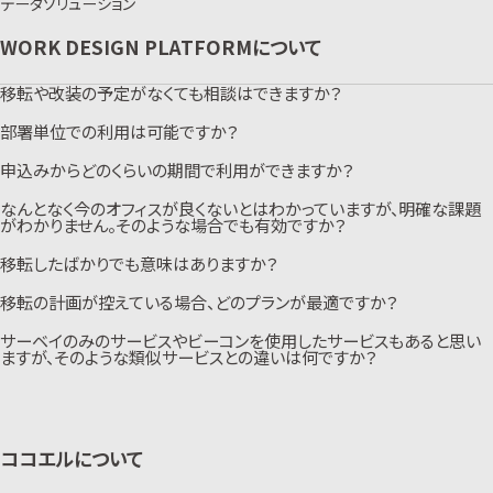
データソリューション
WORK DESIGN PLATFORMについて
移転や改装の予定がなくても相談はできますか？
部署単位での利用は可能ですか？
もちろん可能です。オフィスにおける従業員の皆さまの行動や意識の現状把
握としてもご活用いただけます。ファシリティ面だけでなく組織としての課題
解決にも役立ちます。
申込みからどのくらいの期間で利用ができますか？
基本的には拠点単位での契約としておりますが、別途相談をお受けいたしま
す。また、部署単位での分析を行う場合、稼働分析に関しては部署単位で分
析を行う項目があります。サーベイに関しては予め設定されている職種に振
なんとなく今のオフィスが良くないとはわかっていますが、明確な課題
ご契約後、プラットフォームへのアクセスは1週間程度でアクセス可能となり
り分けたのち、分析が可能となりますので、ご利用目的をヒアリングの上進
ますが、分析に関しては必要な情報が揃ってから最低4週間程度の分析期間
がわかりません。そのような場合でも有効ですか？
行させていただきます。
をとることをお勧めしております。レポートの提出に関してはヒアリング、分析
データが揃ってから最短2週間の提出となります。＊レポートに関しては混雑
移転したばかりでも意味はありますか？
有効です。現状の課題を明確にすることがまず第一歩です。サーベイなどの
状況により変動することがございます。
各種分析によって数値化し、課題を明確にしていただくことができます。
移転の計画が控えている場合、どのプランが最適ですか？
あります。移転した後のオフィスの利用状況や満足度などを計測いただき、そ
の後のオフィス運用に役立てることができます。加えて、継続的に計測するこ
とで組織課題解決にもつなげることができます。
サーベイのみのサービスやビーコンを使用したサービスもあると思い
短期的（1年程度）な計画の場合は「for NEW OFFICE PLAN」をおすすめし
ます。3ヵ月程度のコンサルティング期間としてご活用いただくことができま
ますが、そのような類似サービスとの違いは何ですか？
す。長期のプロジェクト期間の場合は「for UPDATE PLAN」をおすすめしま
す。長期間のデータ変遷を理解することで、より確度の高いオフィスプロジェ
一番の違いは、複合的な分析によってオフィスソリューションの精度が高まる
クトとなります。
点です。それぞれ別のサービスを使用する場合は、連動性がないことや総合
的に結果を判定する担当者様の負担が増えることが想定されますが、
「WORK DESIGN PLATFORM」は総合的な視点で課題を抽出し、方向性を
ココエルについて
導くことが可能です。また、各種分析から得られたデータから改善プロセスを
導くことを目的としているサービスのため、リアルタイム（今誰がどこで働い
ているかを見る等）での利用を目的としているサービスではない点が大きな