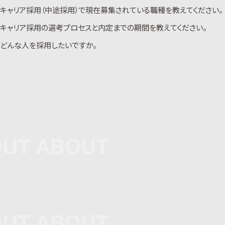
キャリア採用（中途採用）で現在募集されている職種を教えてください。
既卒の方でも就業経験がなければ新卒採用にご応募いただけます。
キャリア採用の選考プロセスと内定までの期間を教えてください。
こちらが現在募集している職種です。
どんな人を採用したいですか。
応募職種により選考のステップは異なります。基本的には書類選考と面接
（1～2回）を経て内定となります。ご応募いただいてから内定までの目安の
期間としましては2~3週間程度となります。
同じ価値観を持つ仲間とともに夢の実現をしていきたいと考えています。ヴィ
スではクライアントの本当の笑顔に触れることができます。クライアントの笑
顔が自分の喜び。そんな熱い想いを持った方と一緒に仕事がしたいです。