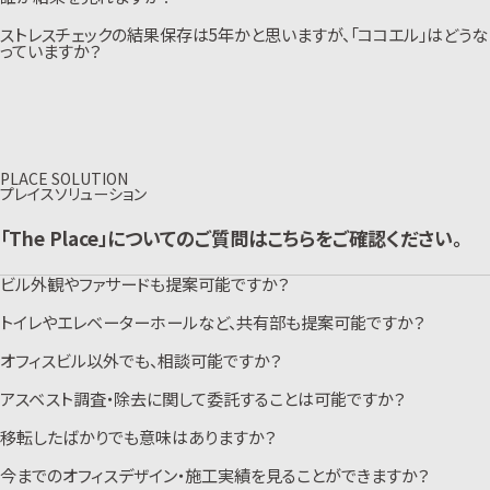
担当者様の手間削減、個人・組織結果の即時反映の為、WEBを推奨しており
ます。
ストレスチェックの結果保存は5年かと思いますが、「ココエル」はどうな
企業様ごとで自由に設定が可能です。経営者・人事担当者様に見ていただく
ケースが多いです。企業様によっては、全従業員に結果を開示しボトムアップ
っていますか？
で改善策を収集しているケースもあります。
サーバー内に5年間保存させていただいております。
PLACE SOLUTION
プレイスソリューション
「The Place」についてのご質問はこちらをご確認ください。
ビル外観やファサードも提案可能ですか？
トイレやエレベーターホールなど、共有部も提案可能ですか？
可能です。現地調査の上、オフィスビルとして稼動しながらの工事スケジュー
ルや景観規則、道路使用許可などのコンプライアンス面も含めマネジメント
いたします。
オフィスビル以外でも、相談可能ですか？
可能です。現地調査の上、オフィスビルとして稼動しながらの工事スケジュー
こちらからお気軽にお問い合わせください。
ル、他テナント様へのコミュニケーションも含めマネジメントいたします。
こちらからお気軽にお問い合わせください。
アスベスト調査・除去に関して委託することは可能ですか？
まずは現地調査をさせていただきます。物件の状況や内容によりお引き受け
可否をお伝えいたします。建築物の状態やその他要因によりお受けすること
ができない可能性もございますが、まずはお気軽にご相談ください。
移転したばかりでも意味はありますか？
可能です。アスベスト含有が不明な場合、含有調査からお手伝いさせていた
こちらからお気軽にお問い合わせください。
だきます。アスベスト含有有無によりスケジュールが大きく変わってきますの
で、含有の可能性が疑われる場合はお早めにご相談ください。
今までのオフィスデザイン・施工実績を見ることができますか？
あります。移転した後のオフィスの利用状況や満足度などを計測いただき、そ
こちらからお気軽にお問い合わせください。
の後のオフィス運用に役立てることができます。加えて、継続的に計測するこ