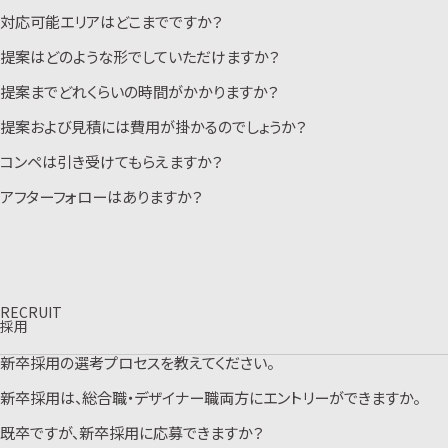
とで組織課題解決にもつなげることができます。
対応可能エリアはどこまでですか？
こちらのページ
にて今までの実績をご覧いただくことができます。また、コワ
ーキング・セットアップオフィス事例集としても一部事例をまとめております。
ぜひご活用ください。
提案はどのような形でしていただけますか？
ヴィスは、東京、大阪、名古屋にオフィスを構えています。お打合せは、関東・
コワーキング・セットアップオフィス事例集はこちらから
関西・中部エリア及びオンラインとなりますが、地方にも協力会社サポート体
制が整っておりますので、日本全国で対応可能です。
提案までどれくらいの時間がかかりますか？
最初に大まかなご要望をヒアリングさせていただき、プロジェクトメンバーに
こちらからお気軽にお問い合わせください。
より現地調査をさせていただきます。その後、レイアウト・図面だけではなく、
CGパース、鳥瞰図やマテリアルサンプルなど、出来上がりをイメージしてい
提案および見積には費用が掛かるのでしょうか？
しっかりとした準備の上ご提案させていただきたいので、初回ヒアリングから
ただけるように提案いたします。オフィスビルとして稼動させながら改修を行
提案まで4週間程度いただいております。（繁忙期はスケジュールのご相談を
うための工事スケジュールや段取りも併せてご提案いたします。
させていただく場合もございます。）また、お急ぎの場合やヴィスのみを指名
コンペは引き受けてもらえますか？
こちらからお気軽にお問い合わせください。
初回ご提案無料にてお受けしています。物件やご要望に最適なプロジェクト
いただく際にはできる限り対応させていただきますので、一度ご相談くださ
メンバーをアサインします。ご提案に関わるヒアリング、現地調査、レイアウ
い。
ト・デザインイメージ・ご提案書・見積書作成、プレゼンテーションについて取
アフターフォローはありますか？
こちらからお気軽にお問い合わせください。
ご相談いただきましたら、まずはヒアリングさせていただきます。内容により
り組みます。お気軽にご依頼ください。
コンペ参加の可否をお伝えいたしますが、比較検討も必要なプロセスだと
こちらからお気軽にお問い合わせください。
考えてコンペに臨んでいますので、お気軽にお声掛けください。スケジュール
工事完了引渡し時より1年間の瑕疵の保証がございます。納品後、商品の瑕
上お急ぎの場合や、プロジェクトの企画段階からじっくりと検討しながら進
疵が発見された場合、お客様はヴィスに対し、民法の規定に従い、契約不適
行したい場合などは、一社に決めてスピーディーかつ具体的に進行する方
合責任を追及できます。
がメリットとなるケースもありますので、一度ご相談ください。
こちらからお気軽にお問い合わせください。
こちらからお気軽にお問い合わせください。
RECRUIT
採用
新卒採用の選考プロセスを教えてください。
新卒採用は、総合職・デザイナー職両方にエントリーができますか。
エントリー→書類提出→書類選考→適性検査→面接（複数回）→内定とな
ります。デザイナー職は実技選考がございます。
既卒ですが、新卒採用に応募できますか？
新卒採用では、総合職・デザイナー職いずれか1職種のみエントリー可能で
す。