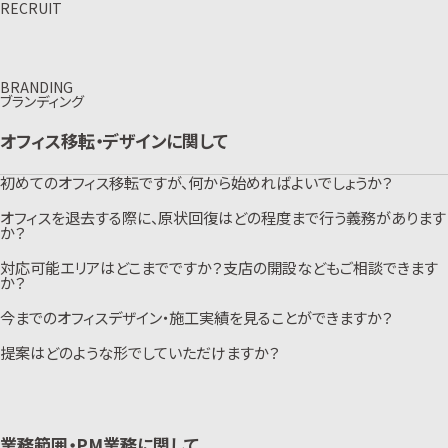
RECRUIT
BRANDING
ブランディング
オフィス移転・デザインに関して
初めてのオフィス移転ですが、何から始めればよいでしょうか？
オフィスを退去する際に、原状回復はどの程度まで行う義務があります
設立してまだ日が浅い会社様や、ファシリティ部門に異動したばかりのご担
当者様など、オフィスプロジェクトに不安を抱えられるケースをよく耳にしま
か？
す。また、通常業務と並行してプロジェクトを進行することで、さらに忙しくな
ることが予想されます。RFP（要件定義書）の作成、オフィス物件選定、レイア
対応可能エリアはどこまでですか？支店の開設などもご相談できます
一般的にはビル入居時の契約書に、原状回復義務に関する事項があります。
ウト設計、デザイン、内装工事、インフラ工事や引越など、お客様の状況によっ
そちらの内容に基づき、工事区分の確認を行ってください。入居工事に際して
か？
て何から始めればいいかアドバイスいたしますので、まずはお気軽にお問い
設置した壁や床材や照明器具、個室化に伴う消防設備や空調などを元に戻
合わせ下さい。コンサルタントがヒアリングさせていただき、ご提案いたしま
す必要があります。退去勧告後、ビル指定業者が現場調査して見積もりを作
す。
今までのオフィスデザイン・施工実績を見ることができますか？
ヴィスは、東京、大阪、名古屋にオフィスを構えています。お打合せは、関東・
成してもらうのが一般的です。原状回復工事はできる限りコストを下げたい
こちらの資料もご確認ください。
関西・中部エリア及びオンラインとなりますが、地方にも協力会社サポート体
ところだと思います。工事区分の交渉から工事費用の交渉までご相談をお受
制が整っておりますので、日本全国で対応可能です。北海道や沖縄での実績
けしております。
提案はどのような形でしていただけますか？
オフィスデザイン事例集をご用意しておりますが、事例集だけでは掲載しき
もございますので安心してお任せください。支店開設、家具やインフラの手配
こちらからお気軽にお問い合わせください。
れない7,500件以上の実績がございます。新オフィスのご提案に際しまして、
など、お客様のご要望をお伺いし、必要なものをスピーディーに手配します。
実績企業様のオフィスツアーを実施するケースもございます。お気軽にご相
こちらからお気軽にお問い合わせください。
最初に、必要に応じて最適なはたらき方を分析する「WORK DESIGN
談ください。
PLATFORM」を使用し、分析データに基づいた最適なワークプレイスをプロ
オフィスデザイン実績はサイト内で多数紹介しております。
グラミングします。その後、レイアウト・図面だけではなく、CGパース、鳥瞰図
事例集はこちらよりダウンロードいただけます。
やマテリアルサンプルなど、出来上がりをイメージしていただけるように提
業務範囲・PM業務に関して
案いたします。また、必要に応じて、実際の実績企業様のオフィスツアーのご