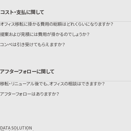
こちらからお気軽にお問い合わせください。
させていただく場合もございます。）また、お急ぎの場合やヴィスのみを指名
いただく際にはできる限り対応させていただきますので、一度ご相談くださ
コスト・支払に関して
い。
オフィス移転に掛かる費用の総額はどれくらいになりますか？
提案および見積には費用が掛かるのでしょうか？
ご移転の規模や要望によって異なります。オフィスデザインの内容や家具のグ
レード、入居先ビルの工事区分によって大きく変動します。目安として、今まで
のケースで多いのは、移転されるオフィスの坪数×20万円～40万円のご予
コンペは引き受けてもらえますか？
初回ご提案無料にてお受けしています。物件や会社特性、ご要望に最適なプ
算で完了しているケースが多いです。100坪移転の際は2,000万円～4,000
ロジェクトメンバーをアサインし想いをカタチにします。ご提案に関わるヒア
万円となります。さらに天井を解体しスケルトン天井にしたり、IT・インフラを
リング、現地調査、レイアウト・デザインイメージ・ご提案書・見積書作成、プレ
充実させたりすると50万円/坪というケースもありますので、まずはご相談く
ご相談いただきましたら、まずはヒアリングさせていただきます。内容により
ゼンテーションについて取り組みます。お気軽にご依頼ください。
ださい。移転のグレードに合わせたコストシミュレーションをスピーディーに
コンペ参加の可否をお伝えいたしますが、比較検討も必要なプロセスだと
こちらからお気軽にお問い合わせください。
いたします。
考えてコンペに臨んでいますので、お気軽にお声掛けください。スケジュール
こちらからお気軽にお問い合わせください。
上お急ぎの場合や、プロジェクトの企画段階からじっくりと検討しながら進
アフターフォローに関して
行したい場合などは、一社に決めてスピーディーかつ具体的に進行する方
がメリットとなるケースもありますので、一度ご相談ください。
こちらからお気軽にお問い合わせください。
移転・リニューアル後でも、オフィスの相談はできますか？
アフターフォローはありますか？
オフィスは完成してからが始まりであると私たちは考えております。使い始め
てみないと分からない点は多々あるものです。そのようなお困りごとや新た
な課題を解決しながらより良いオフィスにしていくために、完成後の訪問や
工事完了引渡し時より1年間の瑕疵の保証がございます。納品後、商品の瑕
点検はもちろん、「WORK DESIGN PLATFORM」を用いたはたらき方のアッ
疵が発見された場合、お客様はヴィスに対し、民法の規定に従い、契約不適
プデートも実施させていただいております。空きスペースの有効活用法、今後
合責任を追及できます。
のオフィス展開など、小さなことからぜひご相談ください。
こちらからお気軽にお問い合わせください。
こちらからお気軽にお問い合わせください。
DATA SOLUTION