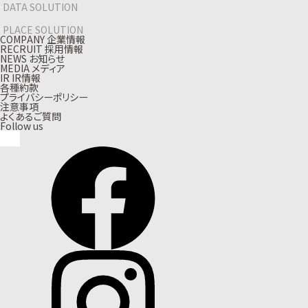
DATA SOLUTION
PLACE SOLUTION
C
O
M
P
A
N
Y
企
業
情
報
R
E
C
R
U
I
T
採
用
情
報
N
E
W
S
お
知
ら
せ
M
E
D
I
A
メ
デ
ィ
ア
I
R
I
R
情
報
各種約款
プライバシーポリシー
注意事項
よくあるご質問
Follow us