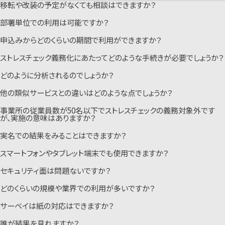
移転や改装の予定がなくても相談はできますか？
違いといえます。
部署単位での利用は可能ですか？
もちろん可能です。心理的安全性とエンゲージメントを測定するサーベイな
ので、オフィスプロジェクトの有無関係なくご利用いただけます。
申込みからどのくらいの期間で利用ができますか？
可能です。サーベイ分析は最少3名より利用することができます。
ストレスチェック義務化にあたってどのような手続きが必要でしょうか？
ご入金確認後のアカウント発行から1週間後よりご利用開始が可能です。ご
契約は1年契約となります。
どのように分析されるのでしょうか？
1事業所あたり50名を超えた場合、衛生委員会の立ち上げと産業医の選定
が必要になります。その上でストレスチェックベンダーの選定をおこなってい
きます。ココエルはストレスチェック以外にもメンタルヘルス研修、産業医紹
他の類似サービスとの違いはどのような点でしょうか？
長年のメンタルヘルス研修やストレスチェックで得た知見と、立正大学との
介、カウンセリング、電話相談サービスなど幅広くサポートしております。
産学連携により、独自でロジックを作成し分析しています。組織全体のコンデ
ィションを「ラフールネス」として、それぞれ「個人」と「職場」に分けて分析を
事業所の従業員数が50名以下でストレスチェックの義務対象外です
「個人が変われば組織が変わる」というコンセプトの通り、組織アプローチだ
行います。各企業の絶対値で点数を表すのではなく偏差値換算することで、
けに留まらず個人に対してのアプローチも兼ねているのが特徴です。2種の
が、実施の意味はありますか？
自社が他企業と比較をしてどのような状態なのかを把握することが可能で
サーベイ機能（ショート・ディープ）があり、いずれも回答した本人に対して結
す。
果通知が行われます。また、個人に対しては、セルフケアコンテンツも拡充し
実名での結果をみることはできますか？
50名以下の企業様でも多くの実績がございます。年々採用が難しくなってい
ており、マインドフルネスの動画を無料で閲覧することができます。
る昨今、多くの企業は「採用＜定着」という考えにシフトしています。はたらく
人を定着させていく上でも、人や組織の問題が把握できていないことには対
スマートフォンやタブレット端末でも使用できますか？
ショートサーベイのみ実名で行うことが可能です。管理者側の設定で、実名
策も打てませんので、サーベイによる心理的安全性とエンゲージメントの可
or匿名で行うかを選択することができます。ディープサーベイは、ストレスチ
視化は非常に重要なことです。
ェック機能を兼ねているため、実名での結果は見ることができません。そのた
セキュリティ面は問題ないですか？
はい、ご利用いただけます。
め従業員様も安心して回答していただくことができます。
どのくらいの規模や業界での利用が多いですか？
情報セキュリティの国際規格ISO27001(ISMS)認証を取得しており、厳格な
セキュリティ基準に則って運用を行っています。
サーベイは紙の対応はできますか？
規模は組織の問題が出やすい50名～150名ほどが多いです。最少は3名、最
大で6,000名の企業様で導入をいただいております。業界は、ITベンチャーか
ら製造業、飲食店や介護や医療の現場まで、幅広く利用されています。
誰が結果を見れますか？
WEBのみの対応となっております。144項目を紙で回答することが難しい面、