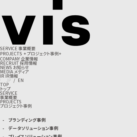
S
E
R
V
I
C
E
事
業
概
要
P
R
O
J
E
C
T
S
+
プ
ロ
ジ
ェ
ク
ト
事
例
+
C
O
M
P
A
N
Y
企
業
情
報
R
E
C
R
U
I
T
採
用
情
報
N
E
W
S
お
知
ら
せ
M
E
D
I
A
メ
デ
ィ
ア
I
R
I
R
情
報
J
P
/
E
N
TOP
トップ
SERVICE
事業概要
PROJECTS
プロジェクト事例
ブランディング事例
データソリューション事例
プレイスソリューション事例