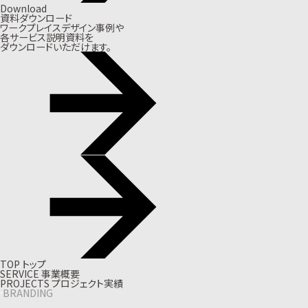
Download
資料ダウンロード
ワークプレイスデザイン事例や
各サービス説明資料を
ダウンロードいただけます。
T
O
P
ト
ッ
プ
S
E
R
V
I
C
E
事
業
概
要
P
R
O
J
E
C
T
S
プ
ロ
ジ
ェ
ク
ト
実
績
BRANDING