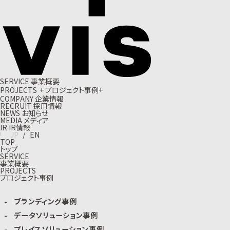
S
E
R
V
I
C
E
事
業
概
要
P
R
O
J
E
C
T
S
+
プ
ロ
ジ
ェ
ク
ト
事
例
+
C
O
M
P
A
N
Y
企
業
情
報
R
E
C
R
U
I
T
採
用
情
報
N
E
W
S
お
知
ら
せ
M
E
D
I
A
メ
デ
ィ
ア
I
R
I
R
情
報
J
P
/
E
N
TOP
トップ
SERVICE
事業概要
PROJECTS
プロジェクト事例
ブランディング事例
データソリューション事例
プレイスソリューション事例