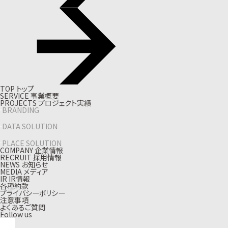
T
O
P
ト
ッ
プ
S
E
R
V
I
C
E
事
業
概
要
P
R
O
J
E
C
T
S
プ
ロ
ジ
ェ
ク
ト
実
績
BRANDING
DATA SOLUTION
PLACE SOLUTION
C
O
M
P
A
N
Y
企
業
情
報
R
E
C
R
U
I
T
採
用
情
報
N
E
W
S
お
知
ら
せ
M
E
D
I
A
メ
デ
ィ
ア
I
R
I
R
情
報
各種約款
プライバシーポリシー
注意事項
よくあるご質問
Follow us