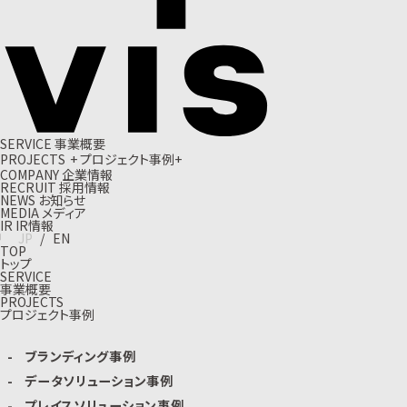
S
E
R
V
I
C
E
事
業
概
要
P
R
O
J
E
C
T
S
+
プ
ロ
ジ
ェ
ク
ト
事
例
+
C
O
M
P
A
N
Y
企
業
情
報
R
E
C
R
U
I
T
採
用
情
報
N
E
W
S
お
知
ら
せ
M
E
D
I
A
メ
デ
ィ
ア
I
R
I
R
情
報
J
P
/
E
N
TOP
トップ
SERVICE
事業概要
PROJECTS
プロジェクト事例
ブランディング事例
データソリューション事例
プレイスソリューション事例