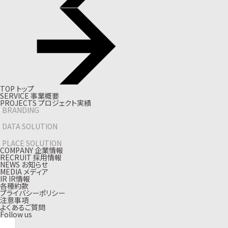
T
O
P
ト
ッ
プ
S
E
R
V
I
C
E
事
業
概
要
P
R
O
J
E
C
T
S
プ
ロ
ジ
ェ
ク
ト
実
績
BRANDING
DATA SOLUTION
PLACE SOLUTION
C
O
M
P
A
N
Y
企
業
情
報
R
E
C
R
U
I
T
採
用
情
報
N
E
W
S
お
知
ら
せ
M
E
D
I
A
メ
デ
ィ
ア
I
R
I
R
情
報
各種約款
プライバシーポリシー
注意事項
よくあるご質問
Follow us