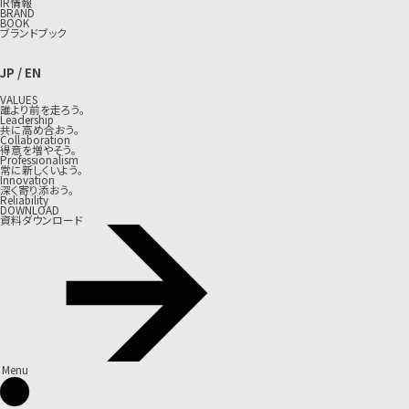
IR情報
BRAND
BOOK
ブランドブック
JP
/
EN
VALUES
誰より前を走ろう。
Leadership
共に高め合おう。
Collaboration
得意を増やそう。
Professionalism
常に新しくいよう。
Innovation
深く寄り添おう。
Reliability
DOWNLOAD
資料ダウンロード
Menu