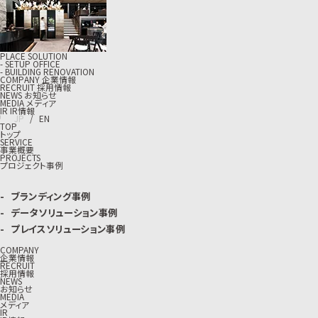
PLACE SOLUTION
- SETUP OFFICE
- BUILDING RENOVATION
C
O
M
P
A
N
Y
企
業
情
報
R
E
C
R
U
I
T
採
用
情
報
N
E
W
S
お
知
ら
せ
M
E
D
I
A
メ
デ
ィ
ア
I
R
I
R
情
報
J
P
/
E
N
TOP
トップ
SERVICE
事業概要
PROJECTS
プロジェクト事例
ブランディング事例
データソリューション事例
プレイスソリューション事例
COMPANY
企業情報
RECRUIT
採用情報
NEWS
お知らせ
MEDIA
メディア
IR