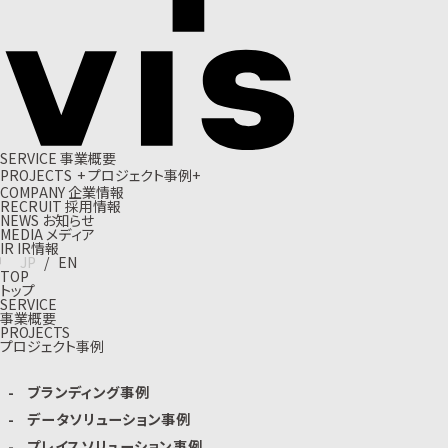
S
E
R
V
I
C
E
事
業
概
要
P
R
O
J
E
C
T
S
+
プ
ロ
ジ
ェ
ク
ト
事
例
+
C
O
M
P
A
N
Y
企
業
情
報
R
E
C
R
U
I
T
採
用
情
報
N
E
W
S
お
知
ら
せ
M
E
D
I
A
メ
デ
ィ
ア
I
R
I
R
情
報
J
P
/
E
N
TOP
トップ
SERVICE
事業概要
PROJECTS
プロジェクト事例
ブランディング事例
データソリューション事例
プレイスソリューション事例