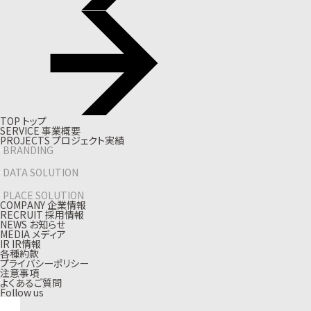
T
O
P
ト
ッ
プ
S
E
R
V
I
C
E
事
業
概
要
P
R
O
J
E
C
T
S
プ
ロ
ジ
ェ
ク
ト
実
績
BRANDING
DATA SOLUTION
PLACE SOLUTION
C
O
M
P
A
N
Y
企
業
情
報
R
E
C
R
U
I
T
採
用
情
報
N
E
W
S
お
知
ら
せ
M
E
D
I
A
メ
デ
ィ
ア
I
R
I
R
情
報
各種約款
プライバシーポリシー
注意事項
よくあるご質問
Follow us