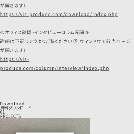
が開きます）
https://vis-produce.com/download/index.php
≪オフィス訪問・インタビューコラム記事≫
詳細は下記リンクよりご覧ください（別ウィンドウで該当ページ
が開きます）
https://vis-
produce.com/column/interview/index.php
D
o
w
n
l
o
a
d
資料ダウンロード
01
PROJECTS