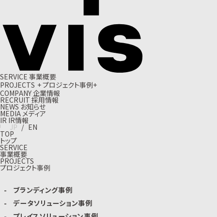
S
E
R
V
I
C
E
事
業
概
要
P
R
O
J
E
C
T
S
+
プ
ロ
ジ
ェ
ク
ト
事
例
+
C
O
M
P
A
N
Y
企
業
情
報
R
E
C
R
U
I
T
採
用
情
報
N
E
W
S
お
知
ら
せ
M
E
D
I
A
メ
デ
ィ
ア
I
R
I
R
情
報
J
P
/
E
N
TOP
トップ
SERVICE
事業概要
PROJECTS
プロジェクト事例
ブランディング事例
データソリューション事例
プレイスソリューション事例