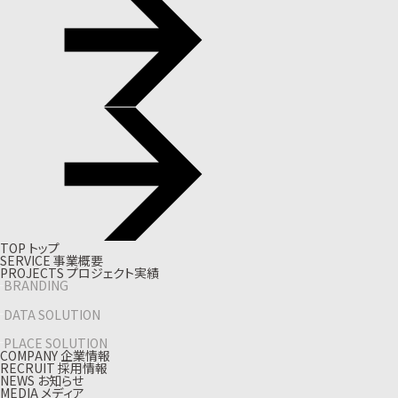
T
O
P
ト
ッ
プ
S
E
R
V
I
C
E
事
業
概
要
P
R
O
J
E
C
T
S
プ
ロ
ジ
ェ
ク
ト
実
績
BRANDING
DATA SOLUTION
PLACE SOLUTION
C
O
M
P
A
N
Y
企
業
情
報
R
E
C
R
U
I
T
採
用
情
報
N
E
W
S
お
知
ら
せ
M
E
D
I
A
メ
デ
ィ
ア