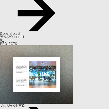
D
o
w
n
l
o
a
d
資料ダウンロード
01
PROJECTS
プロジェクト事例