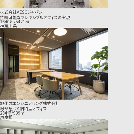
株式会社AESCジャパン
持続可能なフレキシブルオフィスの実現
1640坪/5421㎡
神奈川県
旭化成エンジニアリング株式会社
緑が息づく調和型オフィス
284坪/939㎡
東京都