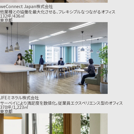
weConnect Japan株式会社
他業種との協働を最大化させる、フレキシブルなつながるオフィス
132坪/436㎡
東京都
JFEミネラル株式会社
サーベイにより満足度を数値化。従業員エクスペリエンス型のオフィス
370坪/1,223㎡
東京都