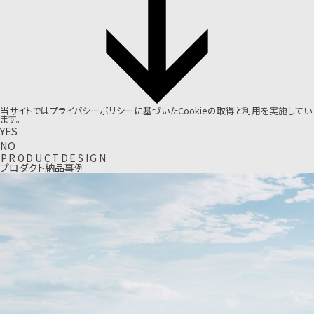
当サイトでは
プライバシーポリシー
に基づいたCookieの取得と利用を実施してい
ます。
YES
NO
P
R
O
D
U
C
T
D
E
S
I
G
N
プロダクト納品事例