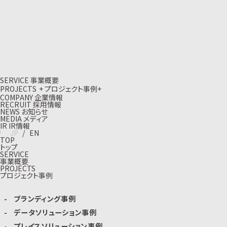
S
E
R
V
I
C
E
事
業
概
要
P
R
O
J
E
C
T
S
+
プ
ロ
ジ
ェ
ク
ト
事
例
+
C
O
M
P
A
N
Y
企
業
情
報
R
E
C
R
U
I
T
採
用
情
報
N
E
W
S
お
知
ら
せ
M
E
D
I
A
メ
デ
ィ
ア
I
R
I
R
情
報
J
P
/
E
N
TOP
トップ
SERVICE
事業概要
PROJECTS
プロジェクト事例
ブランディング事例
データソリューション事例
プレイスソリューション事例