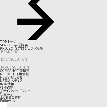
T
O
P
ト
ッ
プ
S
E
R
V
I
C
E
事
業
概
要
P
R
O
J
E
C
T
S
プ
ロ
ジ
ェ
ク
ト
実
績
BRANDING
DATA SOLUTION
PLACE SOLUTION
C
O
M
P
A
N
Y
企
業
情
報
R
E
C
R
U
I
T
採
用
情
報
N
E
W
S
お
知
ら
せ
M
E
D
I
A
メ
デ
ィ
ア
I
R
I
R
情
報
各種約款
プライバシーポリシー
注意事項
よくあるご質問
Follow us