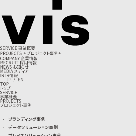
S
E
R
V
I
C
E
事
業
概
要
P
R
O
J
E
C
T
S
+
プ
ロ
ジ
ェ
ク
ト
事
例
+
C
O
M
P
A
N
Y
企
業
情
報
R
E
C
R
U
I
T
採
用
情
報
N
E
W
S
お
知
ら
せ
M
E
D
I
A
メ
デ
ィ
ア
I
R
I
R
情
報
J
P
/
E
N
TOP
トップ
SERVICE
事業概要
PROJECTS
プロジェクト事例
ブランディング事例
データソリューション事例
プレイスソリューション事例