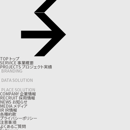
T
O
P
ト
ッ
プ
S
E
R
V
I
C
E
事
業
概
要
P
R
O
J
E
C
T
S
プ
ロ
ジ
ェ
ク
ト
実
績
BRANDING
DATA SOLUTION
PLACE SOLUTION
C
O
M
P
A
N
Y
企
業
情
報
R
E
C
R
U
I
T
採
用
情
報
N
E
W
S
お
知
ら
せ
M
E
D
I
A
メ
デ
ィ
ア
I
R
I
R
情
報
各種約款
プライバシーポリシー
注意事項
よくあるご質問