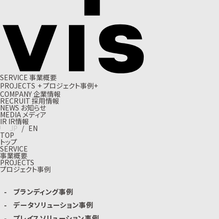
S
E
R
V
I
C
E
事
業
概
要
P
R
O
J
E
C
T
S
+
プ
ロ
ジ
ェ
ク
ト
事
例
+
C
O
M
P
A
N
Y
企
業
情
報
R
E
C
R
U
I
T
採
用
情
報
N
E
W
S
お
知
ら
せ
M
E
D
I
A
メ
デ
ィ
ア
I
R
I
R
情
報
J
P
/
E
N
TOP
トップ
SERVICE
事業概要
PROJECTS
プロジェクト事例
ブランディング事例
データソリューション事例
プレイスソリューション事例