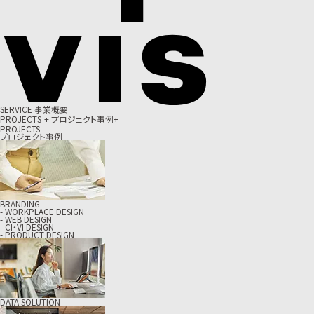
S
E
R
V
I
C
E
事
業
概
要
P
R
O
J
E
C
T
S
+
プ
ロ
ジ
ェ
ク
ト
事
例
+
PROJECTS
プロジェクト事例
BRANDING
- WORKPLACE DESIGN
- WEB DESIGN
- CI・VI DESIGN
- PRODUCT DESIGN
DATA SOLUTION