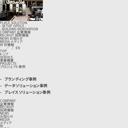
PLACE SOLUTION
- SETUP OFFICE
- BUILDING RENOVATION
C
O
M
P
A
N
Y
企
業
情
報
R
E
C
R
U
I
T
採
用
情
報
N
E
W
S
お
知
ら
せ
M
E
D
I
A
メ
デ
ィ
ア
I
R
I
R
情
報
J
P
/
E
N
TOP
トップ
SERVICE
事業概要
PROJECTS
プロジェクト事例
ブランディング事例
データソリューション事例
プレイスソリューション事例
COMPANY
企業情報
RECRUIT
採用情報
NEWS
お知らせ
MEDIA
メディア
IR