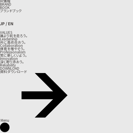
IR情報
BRAND
BOOK
ブランドブック
JP
/
EN
VALUES
誰より前を走ろう。
Leadership
共に高め合おう。
Collaboration
得意を増やそう。
Professionalism
常に新しくいよう。
Innovation
深く寄り添おう。
Reliability
DOWNLOAD
資料ダウンロード
Menu