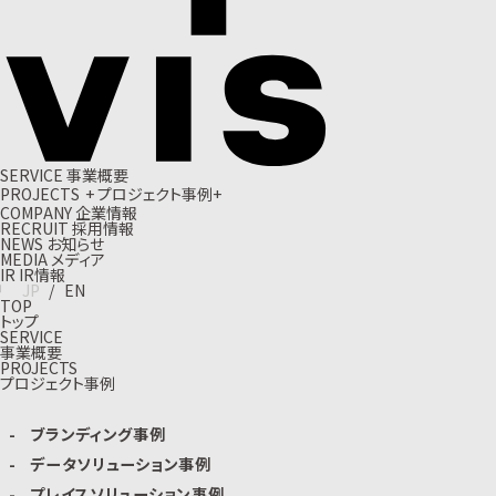
S
E
R
V
I
C
E
事
業
概
要
P
R
O
J
E
C
T
S
+
プ
ロ
ジ
ェ
ク
ト
事
例
+
C
O
M
P
A
N
Y
企
業
情
報
R
E
C
R
U
I
T
採
用
情
報
N
E
W
S
お
知
ら
せ
M
E
D
I
A
メ
デ
ィ
ア
I
R
I
R
情
報
J
P
/
E
N
TOP
トップ
SERVICE
事業概要
PROJECTS
プロジェクト事例
ブランディング事例
データソリューション事例
プレイスソリューション事例