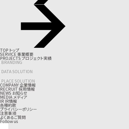
T
O
P
ト
ッ
プ
S
E
R
V
I
C
E
事
業
概
要
P
R
O
J
E
C
T
S
プ
ロ
ジ
ェ
ク
ト
実
績
BRANDING
DATA SOLUTION
PLACE SOLUTION
C
O
M
P
A
N
Y
企
業
情
報
R
E
C
R
U
I
T
採
用
情
報
N
E
W
S
お
知
ら
せ
M
E
D
I
A
メ
デ
ィ
ア
I
R
I
R
情
報
各種約款
プライバシーポリシー
注意事項
よくあるご質問
Follow us