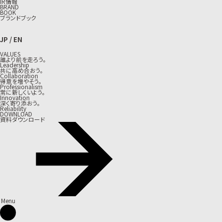
IR情報
BRAND
BOOK
ブランドブック
JP
/
EN
VALUES
誰より前を走ろう。
Leadership
共に高め合おう。
Collaboration
得意を増やそう。
Professionalism
常に新しくいよう。
Innovation
深く寄り添おう。
Reliability
DOWNLOAD
資料ダウンロード
Menu