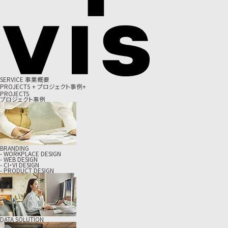
S
E
R
V
I
C
E
事
業
概
要
P
R
O
J
E
C
T
S
+
プ
ロ
ジ
ェ
ク
ト
事
例
+
PROJECTS
プロジェクト事例
BRANDING
- WORKPLACE DESIGN
- WEB DESIGN
- CI・VI DESIGN
- PRODUCT DESIGN
DATA SOLUTION