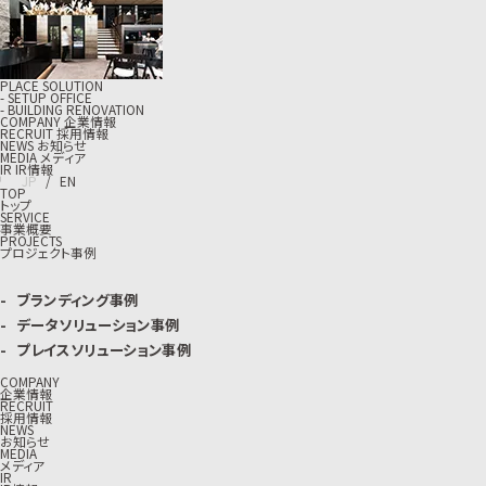
PLACE SOLUTION
- SETUP OFFICE
- BUILDING RENOVATION
C
O
M
P
A
N
Y
企
業
情
報
R
E
C
R
U
I
T
採
用
情
報
N
E
W
S
お
知
ら
せ
M
E
D
I
A
メ
デ
ィ
ア
I
R
I
R
情
報
J
P
/
E
N
TOP
トップ
SERVICE
事業概要
PROJECTS
プロジェクト事例
ブランディング事例
データソリューション事例
プレイスソリューション事例
COMPANY
企業情報
RECRUIT
採用情報
NEWS
お知らせ
MEDIA
メディア
IR