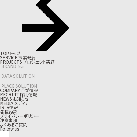
T
O
P
ト
ッ
プ
S
E
R
V
I
C
E
事
業
概
要
P
R
O
J
E
C
T
S
プ
ロ
ジ
ェ
ク
ト
実
績
BRANDING
DATA SOLUTION
PLACE SOLUTION
C
O
M
P
A
N
Y
企
業
情
報
R
E
C
R
U
I
T
採
用
情
報
N
E
W
S
お
知
ら
せ
M
E
D
I
A
メ
デ
ィ
ア
I
R
I
R
情
報
各種約款
プライバシーポリシー
注意事項
よくあるご質問
Follow us