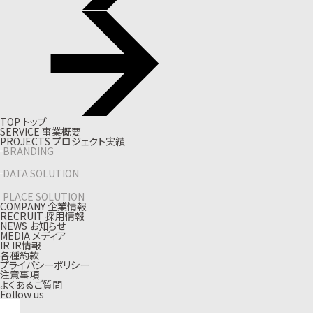
T
O
P
ト
ッ
プ
S
E
R
V
I
C
E
事
業
概
要
P
R
O
J
E
C
T
S
プ
ロ
ジ
ェ
ク
ト
実
績
BRANDING
DATA SOLUTION
PLACE SOLUTION
C
O
M
P
A
N
Y
企
業
情
報
R
E
C
R
U
I
T
採
用
情
報
N
E
W
S
お
知
ら
せ
M
E
D
I
A
メ
デ
ィ
ア
I
R
I
R
情
報
各種約款
プライバシーポリシー
注意事項
よくあるご質問
Follow us