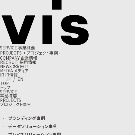
S
E
R
V
I
C
E
事
業
概
要
P
R
O
J
E
C
T
S
+
プ
ロ
ジ
ェ
ク
ト
事
例
+
C
O
M
P
A
N
Y
企
業
情
報
R
E
C
R
U
I
T
採
用
情
報
N
E
W
S
お
知
ら
せ
M
E
D
I
A
メ
デ
ィ
ア
I
R
I
R
情
報
J
P
/
E
N
TOP
トップ
SERVICE
事業概要
PROJECTS
プロジェクト事例
ブランディング事例
データソリューション事例
プレイスソリューション事例