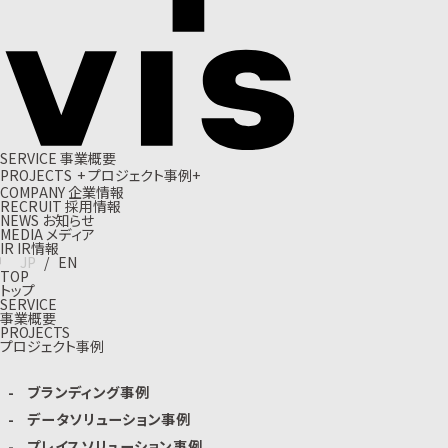
S
E
R
V
I
C
E
事
業
概
要
P
R
O
J
E
C
T
S
+
プ
ロ
ジ
ェ
ク
ト
事
例
+
C
O
M
P
A
N
Y
企
業
情
報
R
E
C
R
U
I
T
採
用
情
報
N
E
W
S
お
知
ら
せ
M
E
D
I
A
メ
デ
ィ
ア
I
R
I
R
情
報
J
P
/
E
N
TOP
トップ
SERVICE
事業概要
PROJECTS
プロジェクト事例
ブランディング事例
データソリューション事例
プレイスソリューション事例