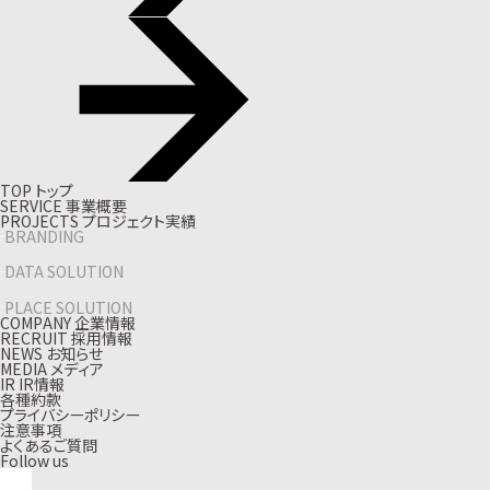
T
O
P
ト
ッ
プ
S
E
R
V
I
C
E
事
業
概
要
P
R
O
J
E
C
T
S
プ
ロ
ジ
ェ
ク
ト
実
績
BRANDING
DATA SOLUTION
PLACE SOLUTION
C
O
M
P
A
N
Y
企
業
情
報
R
E
C
R
U
I
T
採
用
情
報
N
E
W
S
お
知
ら
せ
M
E
D
I
A
メ
デ
ィ
ア
I
R
I
R
情
報
各種約款
プライバシーポリシー
注意事項
よくあるご質問
Follow us