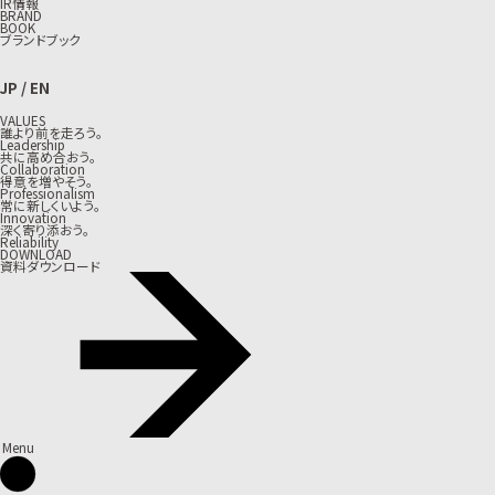
IR情報
BRAND
BOOK
ブランドブック
JP
/
EN
VALUES
誰より前を走ろう。
Leadership
共に高め合おう。
Collaboration
得意を増やそう。
Professionalism
常に新しくいよう。
Innovation
深く寄り添おう。
Reliability
DOWNLOAD
資料ダウンロード
Menu