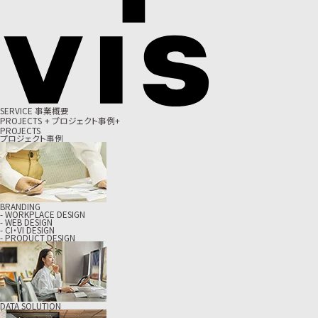
S
E
R
V
I
C
E
事
業
概
要
P
R
O
J
E
C
T
S
+
プ
ロ
ジ
ェ
ク
ト
事
例
+
PROJECTS
プロジェクト事例
BRANDING
- WORKPLACE DESIGN
- WEB DESIGN
- CI・VI DESIGN
- PRODUCT DESIGN
DATA SOLUTION