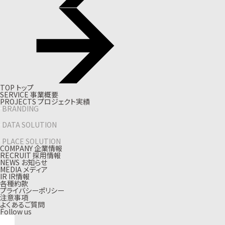
T
O
P
ト
ッ
プ
S
E
R
V
I
C
E
事
業
概
要
P
R
O
J
E
C
T
S
プ
ロ
ジ
ェ
ク
ト
実
績
BRANDING
DATA SOLUTION
PLACE SOLUTION
C
O
M
P
A
N
Y
企
業
情
報
R
E
C
R
U
I
T
採
用
情
報
N
E
W
S
お
知
ら
せ
M
E
D
I
A
メ
デ
ィ
ア
I
R
I
R
情
報
各種約款
プライバシーポリシー
注意事項
よくあるご質問
Follow us