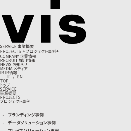
S
E
R
V
I
C
E
事
業
概
要
P
R
O
J
E
C
T
S
+
プ
ロ
ジ
ェ
ク
ト
事
例
+
C
O
M
P
A
N
Y
企
業
情
報
R
E
C
R
U
I
T
採
用
情
報
N
E
W
S
お
知
ら
せ
M
E
D
I
A
メ
デ
ィ
ア
I
R
I
R
情
報
J
P
/
E
N
TOP
トップ
SERVICE
事業概要
PROJECTS
プロジェクト事例
ブランディング事例
データソリューション事例
プレイスソリューション事例