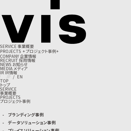
S
E
R
V
I
C
E
事
業
概
要
P
R
O
J
E
C
T
S
+
プ
ロ
ジ
ェ
ク
ト
事
例
+
C
O
M
P
A
N
Y
企
業
情
報
R
E
C
R
U
I
T
採
用
情
報
N
E
W
S
お
知
ら
せ
M
E
D
I
A
メ
デ
ィ
ア
I
R
I
R
情
報
J
P
/
E
N
TOP
トップ
SERVICE
事業概要
PROJECTS
プロジェクト事例
ブランディング事例
データソリューション事例
プレイスソリューション事例