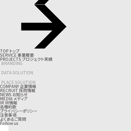
T
O
P
ト
ッ
プ
S
E
R
V
I
C
E
事
業
概
要
P
R
O
J
E
C
T
S
プ
ロ
ジ
ェ
ク
ト
実
績
BRANDING
DATA SOLUTION
PLACE SOLUTION
C
O
M
P
A
N
Y
企
業
情
報
R
E
C
R
U
I
T
採
用
情
報
N
E
W
S
お
知
ら
せ
M
E
D
I
A
メ
デ
ィ
ア
I
R
I
R
情
報
各種約款
プライバシーポリシー
注意事項
よくあるご質問
Follow us