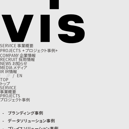
S
E
R
V
I
C
E
事
業
概
要
P
R
O
J
E
C
T
S
+
プ
ロ
ジ
ェ
ク
ト
事
例
+
C
O
M
P
A
N
Y
企
業
情
報
R
E
C
R
U
I
T
採
用
情
報
N
E
W
S
お
知
ら
せ
M
E
D
I
A
メ
デ
ィ
ア
I
R
I
R
情
報
J
P
/
E
N
TOP
トップ
SERVICE
事業概要
PROJECTS
プロジェクト事例
ブランディング事例
データソリューション事例
プレイスソリューション事例