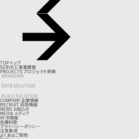
T
O
P
ト
ッ
プ
S
E
R
V
I
C
E
事
業
概
要
P
R
O
J
E
C
T
S
プ
ロ
ジ
ェ
ク
ト
実
績
BRANDING
DATA SOLUTION
PLACE SOLUTION
C
O
M
P
A
N
Y
企
業
情
報
R
E
C
R
U
I
T
採
用
情
報
N
E
W
S
お
知
ら
せ
M
E
D
I
A
メ
デ
ィ
ア
I
R
I
R
情
報
各種約款
プライバシーポリシー
注意事項
よくあるご質問