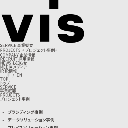
S
E
R
V
I
C
E
事
業
概
要
P
R
O
J
E
C
T
S
+
プ
ロ
ジ
ェ
ク
ト
事
例
+
C
O
M
P
A
N
Y
企
業
情
報
R
E
C
R
U
I
T
採
用
情
報
N
E
W
S
お
知
ら
せ
M
E
D
I
A
メ
デ
ィ
ア
I
R
I
R
情
報
J
P
/
E
N
TOP
トップ
SERVICE
事業概要
PROJECTS
プロジェクト事例
ブランディング事例
データソリューション事例
プレイスソリューション事例