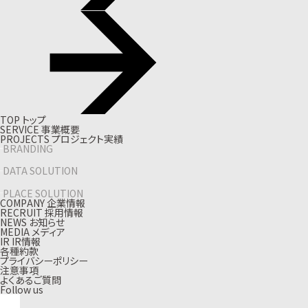
T
O
P
ト
ッ
プ
S
E
R
V
I
C
E
事
業
概
要
P
R
O
J
E
C
T
S
プ
ロ
ジ
ェ
ク
ト
実
績
BRANDING
DATA SOLUTION
PLACE SOLUTION
C
O
M
P
A
N
Y
企
業
情
報
R
E
C
R
U
I
T
採
用
情
報
N
E
W
S
お
知
ら
せ
M
E
D
I
A
メ
デ
ィ
ア
I
R
I
R
情
報
各種約款
プライバシーポリシー
注意事項
よくあるご質問
Follow us