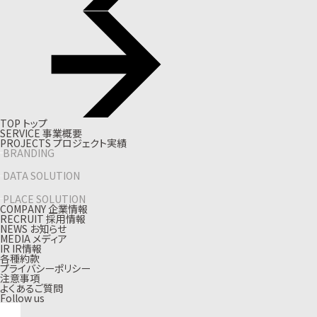
T
O
P
ト
ッ
プ
S
E
R
V
I
C
E
事
業
概
要
P
R
O
J
E
C
T
S
プ
ロ
ジ
ェ
ク
ト
実
績
BRANDING
DATA SOLUTION
PLACE SOLUTION
C
O
M
P
A
N
Y
企
業
情
報
R
E
C
R
U
I
T
採
用
情
報
N
E
W
S
お
知
ら
せ
M
E
D
I
A
メ
デ
ィ
ア
I
R
I
R
情
報
各種約款
プライバシーポリシー
注意事項
よくあるご質問
Follow us