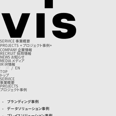
S
E
R
V
I
C
E
事
業
概
要
P
R
O
J
E
C
T
S
+
プ
ロ
ジ
ェ
ク
ト
事
例
+
C
O
M
P
A
N
Y
企
業
情
報
R
E
C
R
U
I
T
採
用
情
報
N
E
W
S
お
知
ら
せ
M
E
D
I
A
メ
デ
ィ
ア
I
R
I
R
情
報
J
P
/
E
N
TOP
トップ
SERVICE
事業概要
PROJECTS
プロジェクト事例
ブランディング事例
データソリューション事例
プレイスソリューション事例