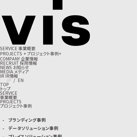
S
E
R
V
I
C
E
事
業
概
要
P
R
O
J
E
C
T
S
+
プ
ロ
ジ
ェ
ク
ト
事
例
+
C
O
M
P
A
N
Y
企
業
情
報
R
E
C
R
U
I
T
採
用
情
報
N
E
W
S
お
知
ら
せ
M
E
D
I
A
メ
デ
ィ
ア
I
R
I
R
情
報
J
P
/
E
N
TOP
トップ
SERVICE
事業概要
PROJECTS
プロジェクト事例
ブランディング事例
データソリューション事例
プレイスソリューション事例