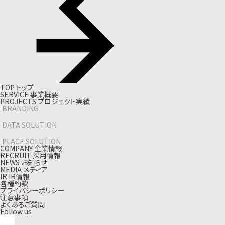
T
O
P
ト
ッ
プ
S
E
R
V
I
C
E
事
業
概
要
P
R
O
J
E
C
T
S
プ
ロ
ジ
ェ
ク
ト
実
績
BRANDING
DATA SOLUTION
PLACE SOLUTION
C
O
M
P
A
N
Y
企
業
情
報
R
E
C
R
U
I
T
採
用
情
報
N
E
W
S
お
知
ら
せ
M
E
D
I
A
メ
デ
ィ
ア
I
R
I
R
情
報
各種約款
プライバシーポリシー
注意事項
よくあるご質問
Follow us