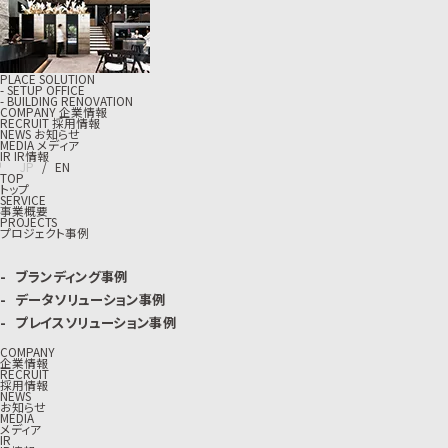
PLACE SOLUTION
- SETUP OFFICE
- BUILDING RENOVATION
C
O
M
P
A
N
Y
企
業
情
報
R
E
C
R
U
I
T
採
用
情
報
N
E
W
S
お
知
ら
せ
M
E
D
I
A
メ
デ
ィ
ア
I
R
I
R
情
報
J
P
/
E
N
TOP
トップ
SERVICE
事業概要
PROJECTS
プロジェクト事例
ブランディング事例
データソリューション事例
プレイスソリューション事例
COMPANY
企業情報
RECRUIT
採用情報
NEWS
お知らせ
MEDIA
メディア
IR