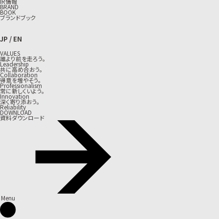
IR情報
BRAND
BOOK
ブランドブック
JP
/
EN
VALUES
誰より前を走ろう。
Leadership
共に高め合おう。
Collaboration
得意を増やそう。
Professionalism
常に新しくいよう。
Innovation
深く寄り添おう。
Reliability
DOWNLOAD
資料ダウンロード
Menu