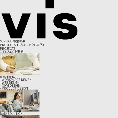
S
E
R
V
I
C
E
事
業
概
要
P
R
O
J
E
C
T
S
+
プ
ロ
ジ
ェ
ク
ト
事
例
+
PROJECTS
プロジェクト事例
BRANDING
- WORKPLACE DESIGN
- WEB DESIGN
- CI・VI DESIGN
- PRODUCT DESIGN
DATA SOLUTION