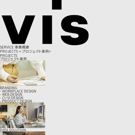
S
E
R
V
I
C
E
事
業
概
要
P
R
O
J
E
C
T
S
+
プ
ロ
ジ
ェ
ク
ト
事
例
+
PROJECTS
プロジェクト事例
BRANDING
- WORKPLACE DESIGN
- WEB DESIGN
- CI・VI DESIGN
- PRODUCT DESIGN
DATA SOLUTION