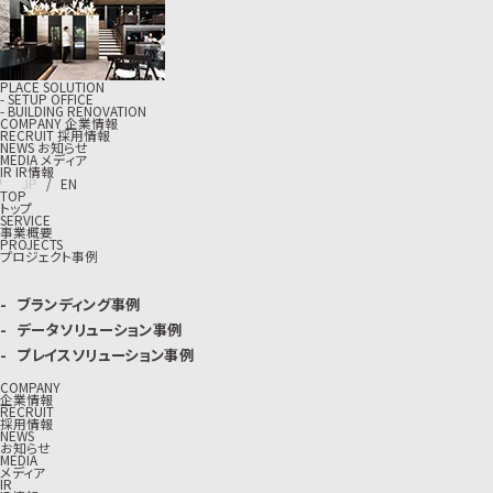
PLACE SOLUTION
- SETUP OFFICE
- BUILDING RENOVATION
C
O
M
P
A
N
Y
企
業
情
報
R
E
C
R
U
I
T
採
用
情
報
N
E
W
S
お
知
ら
せ
M
E
D
I
A
メ
デ
ィ
ア
I
R
I
R
情
報
J
P
/
E
N
TOP
トップ
SERVICE
事業概要
PROJECTS
プロジェクト事例
ブランディング事例
データソリューション事例
プレイスソリューション事例
COMPANY
企業情報
RECRUIT
採用情報
NEWS
お知らせ
MEDIA
メディア
IR