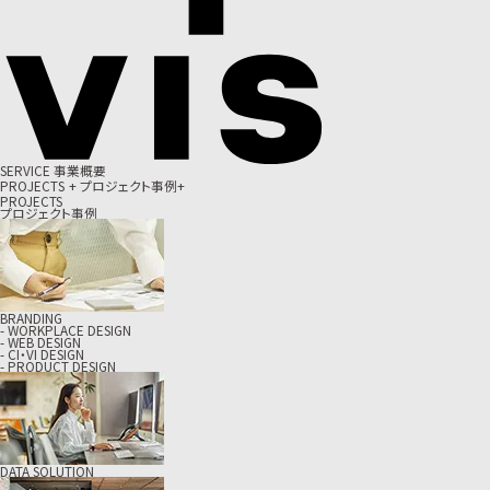
S
E
R
V
I
C
E
事
業
概
要
P
R
O
J
E
C
T
S
+
プ
ロ
ジ
ェ
ク
ト
事
例
+
PROJECTS
プロジェクト事例
BRANDING
- WORKPLACE DESIGN
- WEB DESIGN
- CI・VI DESIGN
- PRODUCT DESIGN
DATA SOLUTION