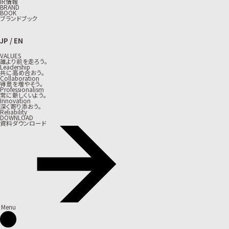
IR情報
BRAND
BOOK
ブランドブック
JP
/
EN
VALUES
誰より前を走ろう。
Leadership
共に高め合おう。
Collaboration
得意を増やそう。
Professionalism
常に新しくいよう。
Innovation
深く寄り添おう。
Reliability
DOWNLOAD
資料ダウンロード
Menu