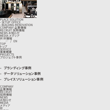
PLACE SOLUTION
- SETUP OFFICE
- BUILDING RENOVATION
C
O
M
P
A
N
Y
企
業
情
報
R
E
C
R
U
I
T
採
用
情
報
N
E
W
S
お
知
ら
せ
M
E
D
I
A
メ
デ
ィ
ア
I
R
I
R
情
報
J
P
/
E
N
TOP
トップ
SERVICE
事業概要
PROJECTS
プロジェクト事例
ブランディング事例
データソリューション事例
プレイスソリューション事例
COMPANY
企業情報
RECRUIT
採用情報
NEWS
お知らせ
MEDIA
メディア
IR