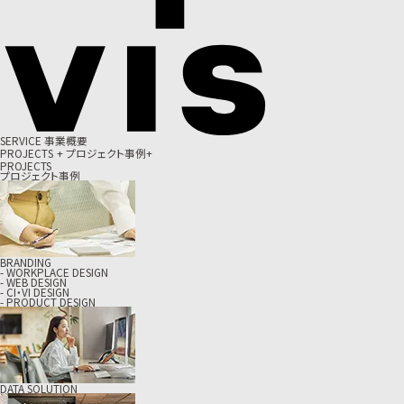
S
E
R
V
I
C
E
事
業
概
要
P
R
O
J
E
C
T
S
+
プ
ロ
ジ
ェ
ク
ト
事
例
+
PROJECTS
プロジェクト事例
BRANDING
- WORKPLACE DESIGN
- WEB DESIGN
- CI・VI DESIGN
- PRODUCT DESIGN
DATA SOLUTION