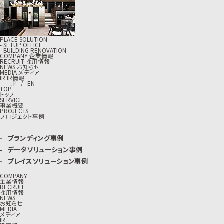
PLACE SOLUTION
- SETUP OFFICE
- BUILDING RENOVATION
C
O
M
P
A
N
Y
企
業
情
報
R
E
C
R
U
I
T
採
用
情
報
N
E
W
S
お
知
ら
せ
M
E
D
I
A
メ
デ
ィ
ア
I
R
I
R
情
報
J
P
/
E
N
TOP
トップ
SERVICE
事業概要
PROJECTS
プロジェクト事例
ブランディング事例
データソリューション事例
プレイスソリューション事例
COMPANY
企業情報
RECRUIT
採用情報
NEWS
お知らせ
MEDIA
メディア
IR