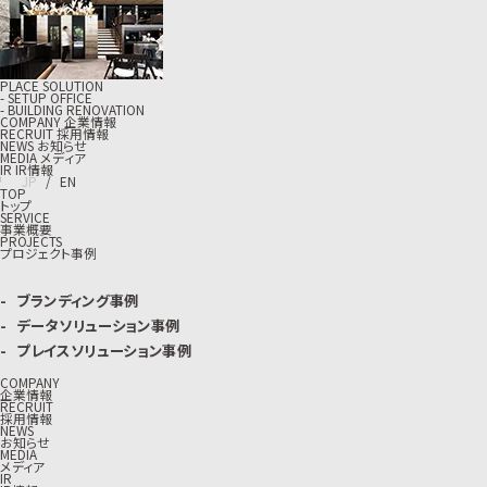
PLACE SOLUTION
- SETUP OFFICE
- BUILDING RENOVATION
C
O
M
P
A
N
Y
企
業
情
報
R
E
C
R
U
I
T
採
用
情
報
N
E
W
S
お
知
ら
せ
M
E
D
I
A
メ
デ
ィ
ア
I
R
I
R
情
報
J
P
/
E
N
TOP
トップ
SERVICE
事業概要
PROJECTS
プロジェクト事例
ブランディング事例
データソリューション事例
プレイスソリューション事例
COMPANY
企業情報
RECRUIT
採用情報
NEWS
お知らせ
MEDIA
メディア
IR