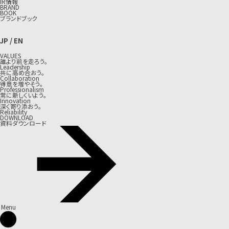
IR情報
BRAND
BOOK
ブランドブック
JP
/
EN
VALUES
誰より前を走ろう。
Leadership
共に高め合おう。
Collaboration
得意を増やそう。
Professionalism
常に新しくいよう。
Innovation
深く寄り添おう。
Reliability
DOWNLOAD
資料ダウンロード
Menu