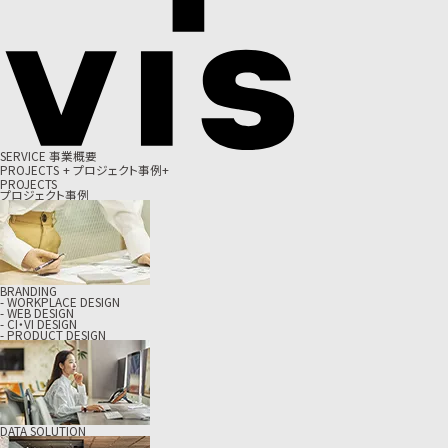
S
E
R
V
I
C
E
事
業
概
要
P
R
O
J
E
C
T
S
+
プ
ロ
ジ
ェ
ク
ト
事
例
+
PROJECTS
プロジェクト事例
BRANDING
- WORKPLACE DESIGN
- WEB DESIGN
- CI・VI DESIGN
- PRODUCT DESIGN
DATA SOLUTION