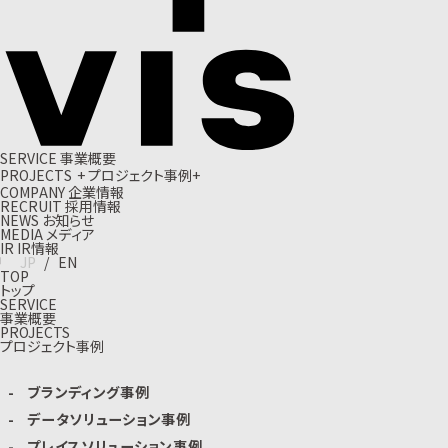
S
E
R
V
I
C
E
事
業
概
要
P
R
O
J
E
C
T
S
+
プ
ロ
ジ
ェ
ク
ト
事
例
+
C
O
M
P
A
N
Y
企
業
情
報
R
E
C
R
U
I
T
採
用
情
報
N
E
W
S
お
知
ら
せ
M
E
D
I
A
メ
デ
ィ
ア
I
R
I
R
情
報
J
P
/
E
N
TOP
トップ
SERVICE
事業概要
PROJECTS
プロジェクト事例
ブランディング事例
データソリューション事例
プレイスソリューション事例