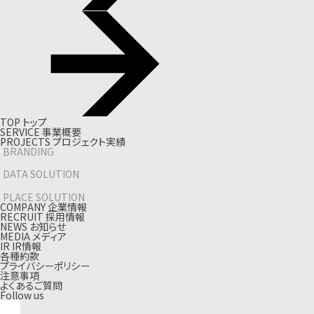
T
O
P
ト
ッ
プ
S
E
R
V
I
C
E
事
業
概
要
P
R
O
J
E
C
T
S
プ
ロ
ジ
ェ
ク
ト
実
績
BRANDING
DATA SOLUTION
PLACE SOLUTION
C
O
M
P
A
N
Y
企
業
情
報
R
E
C
R
U
I
T
採
用
情
報
N
E
W
S
お
知
ら
せ
M
E
D
I
A
メ
デ
ィ
ア
I
R
I
R
情
報
各種約款
プライバシーポリシー
注意事項
よくあるご質問
Follow us