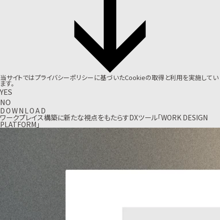
当サイトでは
プライバシーポリシー
に基づいたCookieの取得と利用を実施してい
ます。
YES
NO
D
O
W
N
L
O
A
D
ワークプレイス構築に新たな視点をもたらすDXツール「WORK DESIGN
PLATFORM」