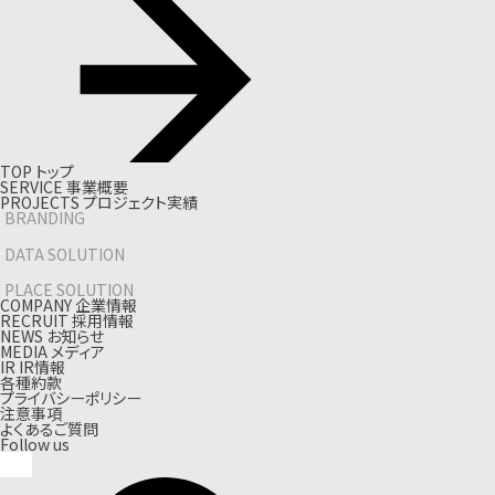
T
O
P
ト
ッ
プ
S
E
R
V
I
C
E
事
業
概
要
P
R
O
J
E
C
T
S
プ
ロ
ジ
ェ
ク
ト
実
績
BRANDING
DATA SOLUTION
PLACE SOLUTION
C
O
M
P
A
N
Y
企
業
情
報
R
E
C
R
U
I
T
採
用
情
報
N
E
W
S
お
知
ら
せ
M
E
D
I
A
メ
デ
ィ
ア
I
R
I
R
情
報
各種約款
プライバシーポリシー
注意事項
よくあるご質問
Follow us