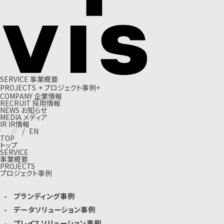
S
E
R
V
I
C
E
事
業
概
要
P
R
O
J
E
C
T
S
+
プ
ロ
ジ
ェ
ク
ト
事
例
+
C
O
M
P
A
N
Y
企
業
情
報
R
E
C
R
U
I
T
採
用
情
報
N
E
W
S
お
知
ら
せ
M
E
D
I
A
メ
デ
ィ
ア
I
R
I
R
情
報
J
P
/
E
N
TOP
トップ
SERVICE
事業概要
PROJECTS
プロジェクト事例
ブランディング事例
データソリューション事例
プレイスソリューション事例