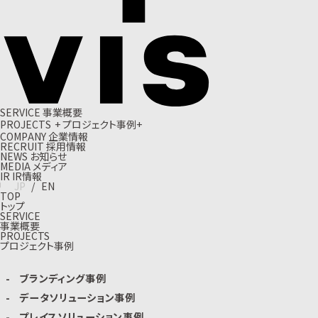
S
E
R
V
I
C
E
事
業
概
要
P
R
O
J
E
C
T
S
+
プ
ロ
ジ
ェ
ク
ト
事
例
+
C
O
M
P
A
N
Y
企
業
情
報
R
E
C
R
U
I
T
採
用
情
報
N
E
W
S
お
知
ら
せ
M
E
D
I
A
メ
デ
ィ
ア
I
R
I
R
情
報
J
P
/
E
N
TOP
トップ
SERVICE
事業概要
PROJECTS
プロジェクト事例
ブランディング事例
データソリューション事例
プレイスソリューション事例