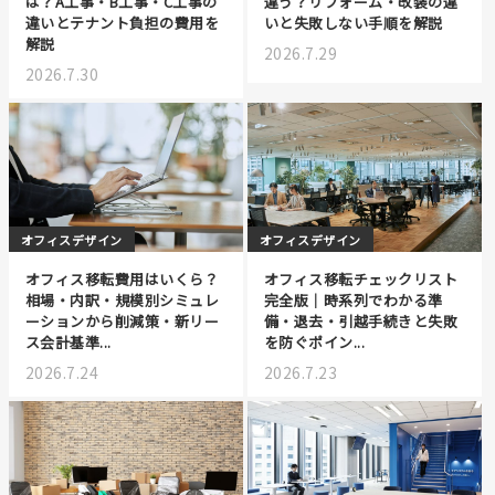
は？A工事・B工事・C工事の
違う？リフォーム・改装の違
違いとテナント負担の費用を
いと失敗しない手順を解説
解説
2026.7.29
2026.7.30
オフィスデザイン
オフィスデザイン
オフィス移転費用はいくら？
オフィス移転チェックリスト
相場・内訳・規模別シミュレ
完全版｜時系列でわかる準
ーションから削減策・新リー
備・退去・引越手続きと失敗
ス会計基準...
を防ぐポイン...
2026.7.24
2026.7.23