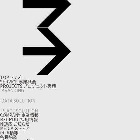
T
O
P
ト
ッ
プ
S
E
R
V
I
C
E
事
業
概
要
P
R
O
J
E
C
T
S
プ
ロ
ジ
ェ
ク
ト
実
績
BRANDING
DATA SOLUTION
PLACE SOLUTION
C
O
M
P
A
N
Y
企
業
情
報
R
E
C
R
U
I
T
採
用
情
報
N
E
W
S
お
知
ら
せ
M
E
D
I
A
メ
デ
ィ
ア
I
R
I
R
情
報
各種約款