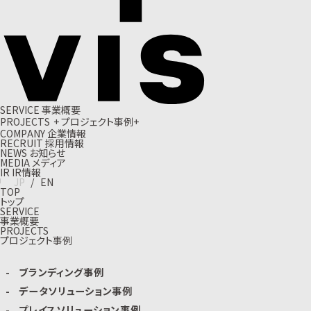
S
E
R
V
I
C
E
事
業
概
要
P
R
O
J
E
C
T
S
+
プ
ロ
ジ
ェ
ク
ト
事
例
+
C
O
M
P
A
N
Y
企
業
情
報
R
E
C
R
U
I
T
採
用
情
報
N
E
W
S
お
知
ら
せ
M
E
D
I
A
メ
デ
ィ
ア
I
R
I
R
情
報
J
P
/
E
N
TOP
トップ
SERVICE
事業概要
PROJECTS
プロジェクト事例
ブランディング事例
データソリューション事例
プレイスソリューション事例