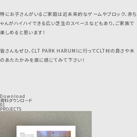
特にお子さんがいるご家庭は近未来的なゲームやブロック、赤ち
ゃんがハイハイできる広い芝生のスペースなどもあり、ご家族で
楽しめると思います！
皆さんもぜひ、CLT PARK HARUMIに行ってCLT材の良さや木
のあたたかみを直に感じてみて下さい！
D
o
w
n
l
o
a
d
資料ダウンロード
01
PROJECTS