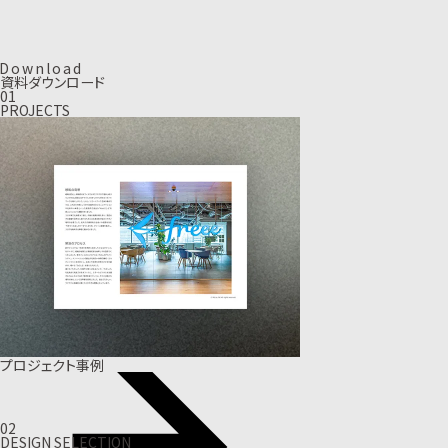
D
o
w
n
l
o
a
d
資料ダウンロード
01
PROJECTS
プロジェクト事例
02
DESIGN SELECTION