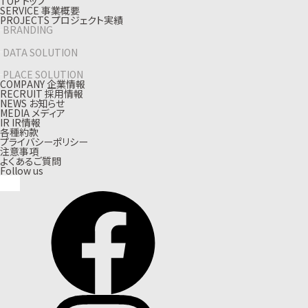
T
O
P
ト
ッ
プ
S
E
R
V
I
C
E
事
業
概
要
P
R
O
J
E
C
T
S
プ
ロ
ジ
ェ
ク
ト
実
績
BRANDING
DATA SOLUTION
PLACE SOLUTION
C
O
M
P
A
N
Y
企
業
情
報
R
E
C
R
U
I
T
採
用
情
報
N
E
W
S
お
知
ら
せ
M
E
D
I
A
メ
デ
ィ
ア
I
R
I
R
情
報
各種約款
プライバシーポリシー
注意事項
よくあるご質問
Follow us