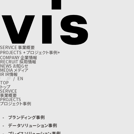
S
E
R
V
I
C
E
事
業
概
要
P
R
O
J
E
C
T
S
+
プ
ロ
ジ
ェ
ク
ト
事
例
+
C
O
M
P
A
N
Y
企
業
情
報
R
E
C
R
U
I
T
採
用
情
報
N
E
W
S
お
知
ら
せ
M
E
D
I
A
メ
デ
ィ
ア
I
R
I
R
情
報
J
P
/
E
N
TOP
トップ
SERVICE
事業概要
PROJECTS
プロジェクト事例
ブランディング事例
データソリューション事例
プレイスソリューション事例