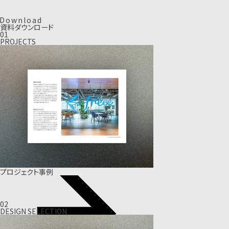
D
o
w
n
l
o
a
d
資料ダウンロード
01
PROJECTS
プロジェクト事例
02
DESIGN SELECTION