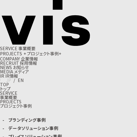
S
E
R
V
I
C
E
事
業
概
要
P
R
O
J
E
C
T
S
+
プ
ロ
ジ
ェ
ク
ト
事
例
+
C
O
M
P
A
N
Y
企
業
情
報
R
E
C
R
U
I
T
採
用
情
報
N
E
W
S
お
知
ら
せ
M
E
D
I
A
メ
デ
ィ
ア
I
R
I
R
情
報
J
P
/
E
N
TOP
トップ
SERVICE
事業概要
PROJECTS
プロジェクト事例
ブランディング事例
データソリューション事例
プレイスソリューション事例