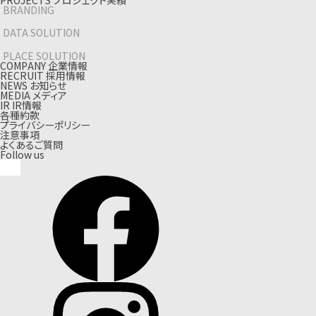
BRANDING
DATA SOLUTION
PLACE SOLUTION
C
O
M
P
A
N
Y
企
業
情
報
R
E
C
R
U
I
T
採
用
情
報
N
E
W
S
お
知
ら
せ
M
E
D
I
A
メ
デ
ィ
ア
I
R
I
R
情
報
各種約款
プライバシーポリシー
注意事項
よくあるご質問
Follow us