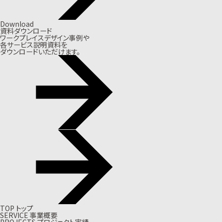
Download
資料ダウンロード
ワークプレイスデザイン事例や
各サービス説明資料を
ダウンロードいただけます。
T
O
P
ト
ッ
プ
S
E
R
V
I
C
E
事
業
概
要
P
R
O
J
E
C
T
S
プ
ロ
ジ
ェ
ク
ト
実
績