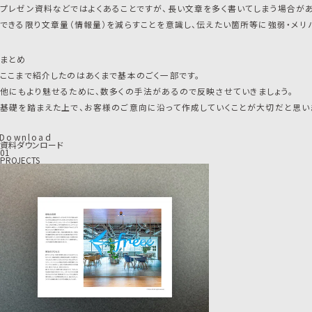
プレゼン資料などではよくあることですが、長い文章を多く書いてしまう場合があ
できる限り文章量（情報量）を減らすことを意識し、伝えたい箇所等に強弱・メリ
まとめ
ここまで紹介したのはあくまで基本のごく一部です。
他にもより魅せるために、数多くの手法があるので反映させていきましょう。
基礎を踏まえた上で、お客様のご意向に沿って作成していくことが大切だと思い
D
o
w
n
l
o
a
d
資料ダウンロード
01
PROJECTS