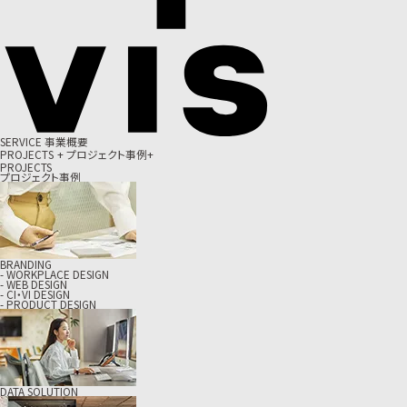
S
E
R
V
I
C
E
事
業
概
要
P
R
O
J
E
C
T
S
+
プ
ロ
ジ
ェ
ク
ト
事
例
+
PROJECTS
プロジェクト事例
BRANDING
- WORKPLACE DESIGN
- WEB DESIGN
- CI・VI DESIGN
- PRODUCT DESIGN
DATA SOLUTION