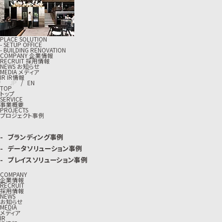
PLACE SOLUTION
- SETUP OFFICE
- BUILDING RENOVATION
C
O
M
P
A
N
Y
企
業
情
報
R
E
C
R
U
I
T
採
用
情
報
N
E
W
S
お
知
ら
せ
M
E
D
I
A
メ
デ
ィ
ア
I
R
I
R
情
報
J
P
/
E
N
TOP
トップ
SERVICE
事業概要
PROJECTS
プロジェクト事例
ブランディング事例
データソリューション事例
プレイスソリューション事例
COMPANY
企業情報
RECRUIT
採用情報
NEWS
お知らせ
MEDIA
メディア
IR