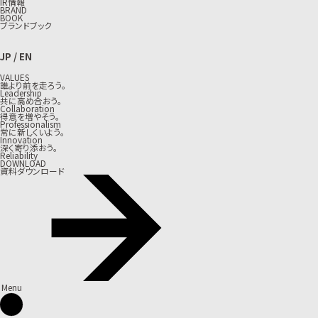
IR情報
BRAND
BOOK
ブランドブック
JP
/
EN
VALUES
誰より前を走ろう。
Leadership
共に高め合おう。
Collaboration
得意を増やそう。
Professionalism
常に新しくいよう。
Innovation
深く寄り添おう。
Reliability
DOWNLOAD
資料ダウンロード
Menu