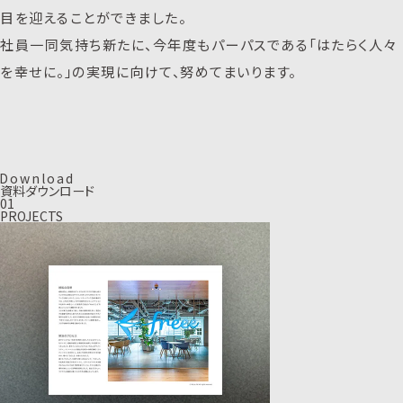
目を迎えることができました。
社員一同気持ち新たに、今年度もパーパスである「はたらく人々
を幸せに。」の実現に向けて、努めてまいります。
D
o
w
n
l
o
a
d
資料ダウンロード
01
PROJECTS