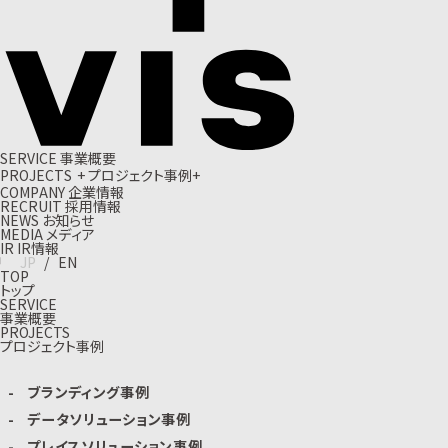
S
E
R
V
I
C
E
事
業
概
要
P
R
O
J
E
C
T
S
+
プ
ロ
ジ
ェ
ク
ト
事
例
+
C
O
M
P
A
N
Y
企
業
情
報
R
E
C
R
U
I
T
採
用
情
報
N
E
W
S
お
知
ら
せ
M
E
D
I
A
メ
デ
ィ
ア
I
R
I
R
情
報
J
P
/
E
N
TOP
トップ
SERVICE
事業概要
PROJECTS
プロジェクト事例
ブランディング事例
データソリューション事例
プレイスソリューション事例