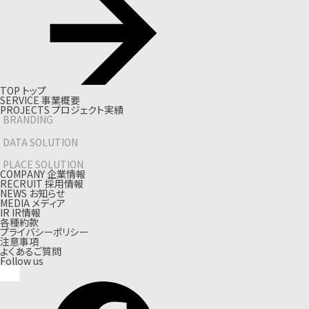
T
O
P
ト
ッ
プ
S
E
R
V
I
C
E
事
業
概
要
P
R
O
J
E
C
T
S
プ
ロ
ジ
ェ
ク
ト
実
績
BRANDING
DATA SOLUTION
PLACE SOLUTION
C
O
M
P
A
N
Y
企
業
情
報
R
E
C
R
U
I
T
採
用
情
報
N
E
W
S
お
知
ら
せ
M
E
D
I
A
メ
デ
ィ
ア
I
R
I
R
情
報
各種約款
プライバシーポリシー
注意事項
よくあるご質問
Follow us