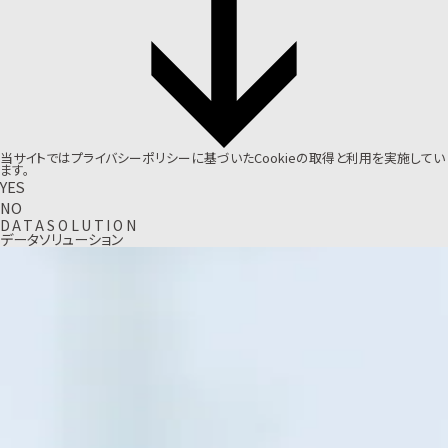
当サイトでは
プライバシーポリシー
に基づいたCookieの取得と利用を実施してい
ます。
YES
NO
D
A
T
A
S
O
L
U
T
I
O
N
データソリューション