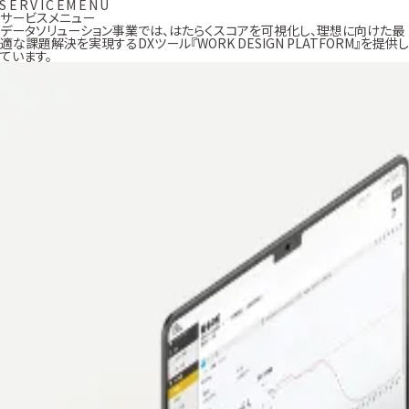
S
E
R
V
I
C
E
M
E
N
U
サービスメニュー
データソリューション事業では、はたらくスコアを可視化し、理想に向けた最
適な課題解決を実現するDXツール『WORK DESIGN PLATFORM』を提供し
ています。