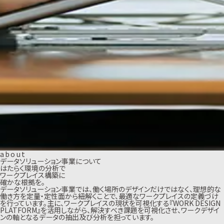
a
b
o
u
t
データソリューション事業について
はたらく環境の分析で
ワークプレイス構築に
確かな根拠を。
データソリューション事業では、働く場所のデザインだけではなく、理想的な
働き方を定量・定性面から紐解くことで、最適なワークプレイスの定義づけ
を行っています。主に、ワークプレイスの現状を可視化する『WORK DESIGN
PLATFORM』を活用しながら、解決すべき課題を可視化させ、ワークデザイ
ンの軸となるデータの抽出及び分析を担っています。