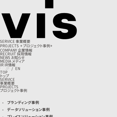
S
E
R
V
I
C
E
事
業
概
要
P
R
O
J
E
C
T
S
+
プ
ロ
ジ
ェ
ク
ト
事
例
+
C
O
M
P
A
N
Y
企
業
情
報
R
E
C
R
U
I
T
採
用
情
報
N
E
W
S
お
知
ら
せ
M
E
D
I
A
メ
デ
ィ
ア
I
R
I
R
情
報
J
P
/
E
N
TOP
トップ
SERVICE
事業概要
PROJECTS
プロジェクト事例
ブランディング事例
データソリューション事例
プレイスソリューション事例