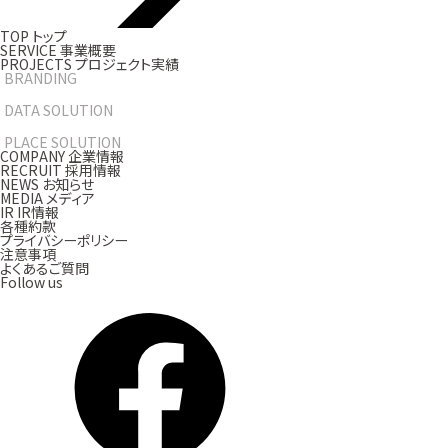
T
O
P
ト
ッ
プ
S
E
R
V
I
C
E
事
業
概
要
P
R
O
J
E
C
T
S
プ
ロ
ジ
ェ
ク
ト
実
績
BRANDING
DATA SOLUTION
PLACE SOLUTION
C
O
M
P
A
N
Y
企
業
情
報
R
E
C
R
U
I
T
採
用
情
報
N
E
W
S
お
知
ら
せ
M
E
D
I
A
メ
デ
ィ
ア
I
R
I
R
情
報
各種約款
プライバシーポリシー
注意事項
よくあるご質問
Follow us