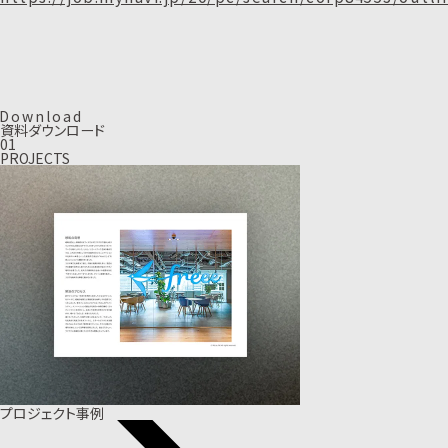
D
o
w
n
l
o
a
d
資料ダウンロード
01
PROJECTS
プロジェクト事例