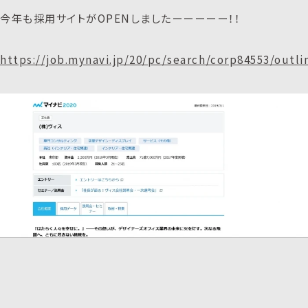
今年も採用サイトがOPENしましたーーーーー！！
https://job.mynavi.jp/20/pc/search/corp84553/outli