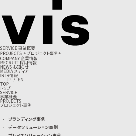
S
E
R
V
I
C
E
事
業
概
要
P
R
O
J
E
C
T
S
+
プ
ロ
ジ
ェ
ク
ト
事
例
+
C
O
M
P
A
N
Y
企
業
情
報
R
E
C
R
U
I
T
採
用
情
報
N
E
W
S
お
知
ら
せ
M
E
D
I
A
メ
デ
ィ
ア
I
R
I
R
情
報
J
P
/
E
N
TOP
トップ
SERVICE
事業概要
PROJECTS
プロジェクト事例
ブランディング事例
データソリューション事例
プレイスソリューション事例