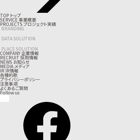
T
O
P
ト
ッ
プ
S
E
R
V
I
C
E
事
業
概
要
P
R
O
J
E
C
T
S
プ
ロ
ジ
ェ
ク
ト
実
績
BRANDING
DATA SOLUTION
PLACE SOLUTION
C
O
M
P
A
N
Y
企
業
情
報
R
E
C
R
U
I
T
採
用
情
報
N
E
W
S
お
知
ら
せ
M
E
D
I
A
メ
デ
ィ
ア
I
R
I
R
情
報
各種約款
プライバシーポリシー
注意事項
よくあるご質問
Follow us