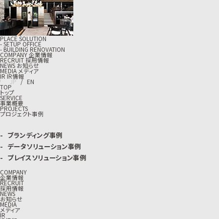
PLACE SOLUTION
- SETUP OFFICE
- BUILDING RENOVATION
C
O
M
P
A
N
Y
企
業
情
報
R
E
C
R
U
I
T
採
用
情
報
N
E
W
S
お
知
ら
せ
M
E
D
I
A
メ
デ
ィ
ア
I
R
I
R
情
報
J
P
/
E
N
TOP
トップ
SERVICE
事業概要
PROJECTS
プロジェクト事例
ブランディング事例
データソリューション事例
プレイスソリューション事例
COMPANY
企業情報
RECRUIT
採用情報
NEWS
お知らせ
MEDIA
メディア
IR