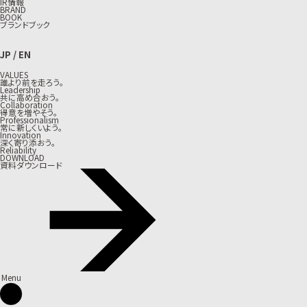
IR情報
BRAND
BOOK
ブランドブック
JP
/
EN
VALUES
誰より前を走ろう。
Leadership
共に高め合おう。
Collaboration
得意を増やそう。
Professionalism
常に新しくいよう。
Innovation
深く寄り添おう。
Reliability
DOWNLOAD
資料ダウンロード
Menu