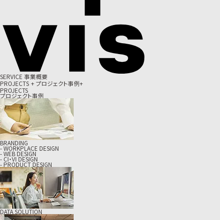
S
E
R
V
I
C
E
事
業
概
要
P
R
O
J
E
C
T
S
+
プ
ロ
ジ
ェ
ク
ト
事
例
+
PROJECTS
プロジェクト事例
BRANDING
- WORKPLACE DESIGN
- WEB DESIGN
- CI・VI DESIGN
- PRODUCT DESIGN
DATA SOLUTION