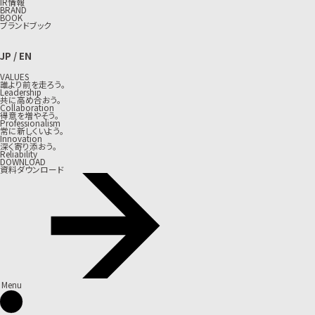
IR情報
BRAND
BOOK
ブランドブック
JP
/
EN
VALUES
誰より前を走ろう。
Leadership
共に高め合おう。
Collaboration
得意を増やそう。
Professionalism
常に新しくいよう。
Innovation
深く寄り添おう。
Reliability
DOWNLOAD
資料ダウンロード
Menu