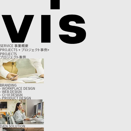
S
E
R
V
I
C
E
事
業
概
要
P
R
O
J
E
C
T
S
+
プ
ロ
ジ
ェ
ク
ト
事
例
+
PROJECTS
プロジェクト事例
BRANDING
- WORKPLACE DESIGN
- WEB DESIGN
- CI・VI DESIGN
- PRODUCT DESIGN
DATA SOLUTION