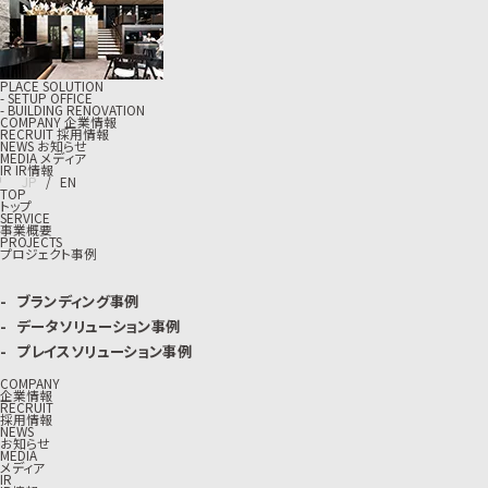
PLACE SOLUTION
- SETUP OFFICE
- BUILDING RENOVATION
C
O
M
P
A
N
Y
企
業
情
報
R
E
C
R
U
I
T
採
用
情
報
N
E
W
S
お
知
ら
せ
M
E
D
I
A
メ
デ
ィ
ア
I
R
I
R
情
報
J
P
/
E
N
TOP
トップ
SERVICE
事業概要
PROJECTS
プロジェクト事例
ブランディング事例
データソリューション事例
プレイスソリューション事例
COMPANY
企業情報
RECRUIT
採用情報
NEWS
お知らせ
MEDIA
メディア
IR